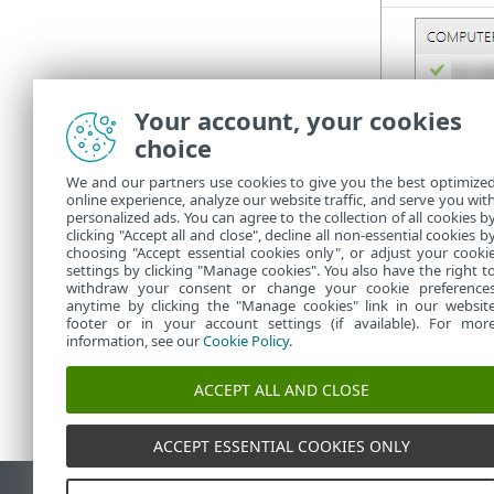
Your account, your cookies
Možete provje
choice
kako biste pr
We and our partners use cookies to give you the best optimize
Instala
online experience, analyze our website traffic, and serve you wit
personalized ads. You can agree to the collection of all cookies b
Otklanj
clicking "Accept all and close", decline all non-essential cookies b
choosing "Accept essential cookies only", or adjust your cooki
settings by clicking "Manage cookies". You also have the right t
withdraw your consent or change your cookie preference
anytime by clicking the "Manage cookies" link in our websit
footer or in your account settings (if available). For mor
information, see our
Cookie Policy
.
ACCEPT ALL AND CLOSE
ACCEPT ESSENTIAL COOKIES ONLY