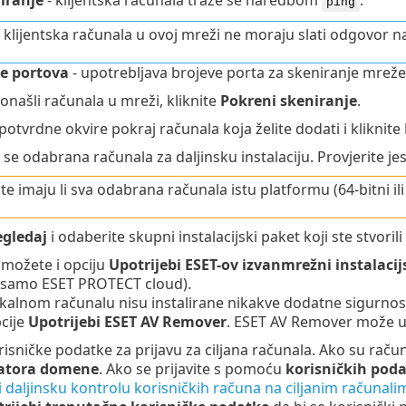
ping
klijentska računala u ovoj mreži ne moraju slati odgovor 
e portova
- upotrebljava brojeve porta za skeniranje mreže
onašli računala u mreži, kliknite
Pokreni skeniranje
.
otvrdne okvire pokraj računala koja želite dodati i kliknite
 se odabrana računala za daljinsku instalaciju. Provjerite je
te imaju li sva odabrana računala istu platformu (64-bitni ili 
egledaj
i odaberite skupni instalacijski paket koji ste stvor
 možete i opciju
Upotrijebi ESET-ov izvanmrežni instalacij
(samo
ESET PROTECT
cloud).
kalnom računalu nisu instalirane nikakve dodatne sigurnosn
cije
Upotrijebi ESET AV Remover
. ESET AV Remover može u
risničke podatke za prijavu za ciljana računala. Ako su rač
atora domene
. Ako se prijavite s pomoću
korisničkih pod
i daljinsku kontrolu korisničkih računa na ciljanim računali