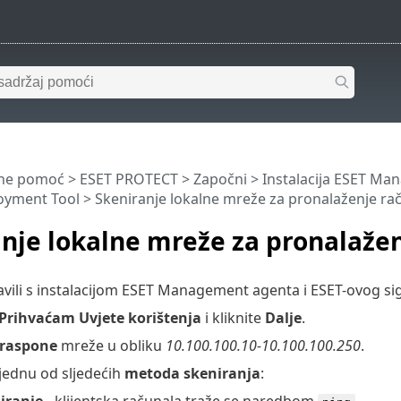
ine pomoć
>
ESET PROTECT
>
Započni
>
Instalacija ESET M
oyment Tool
> Skeniranje lokalne mreže za pronalaženje ra
nje lokalne mreže za pronalaže
avili s instalacijom ESET Management agenta i ESET-ovog 
Prihvaćam Uvjete korištenja
i kliknite
Dalje
.
 raspone
mreže u obliku
10.100.100.10-10.100.100.250
.
jednu od sljedećih
metoda skeniranja
:
iranje
- klijentska računala traže se naredbom
.