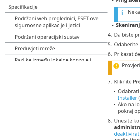
•
Neka 
Skeniranj
•
4.
Da biste pr
5.
Odaberite p
6.
Prikazat će
Provjeri
7.
Kliknite
Pr
Odabrati
•
Installer
Ako na lo
•
pokraj op
8.
Unesite ko
administr
deaktivirat