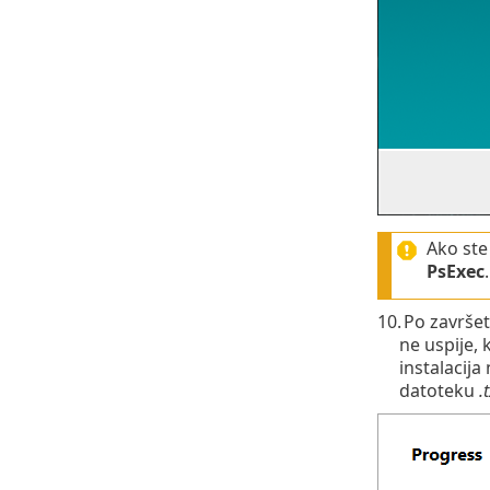
Ako ste
PsExec
10.
Po završetk
ne uspije, 
instalacija 
datoteku
.