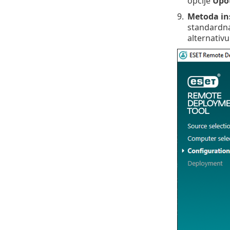
opcije
Upot
9.
Metoda ins
standardn
alternativu