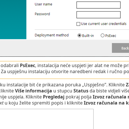
 odabrali
PsExec
, instalacija neće uspjeti jer alat ne može p
. Za uspješnu instalaciju otvorite naredbeni redak i ručno 
u instalacije bit će prikazana poruka „Uspješno”. Kliknite
Z
kliknite
Više informacija
u stupcu
Status
da biste vidjeli vi
nije uspjela. Kliknite
Pregledaj
pokraj polja
Izvoz računala n
txt
u koju želite spremiti popis i kliknite
Izvoz računala na k