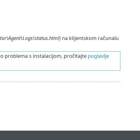
or\Agent\Logs\status.html
) na klijentskom računalu
o problema s instalacijom, pročitajte
poglavlje