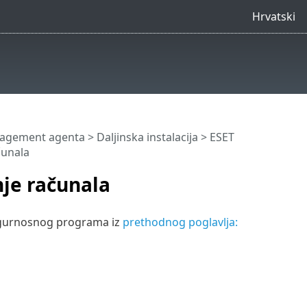
Hrvatski
anagement agenta
>
Daljinska instalacija
>
ESET
čunala
nje računala
sigurnosnog programa iz
prethodnog poglavlja: