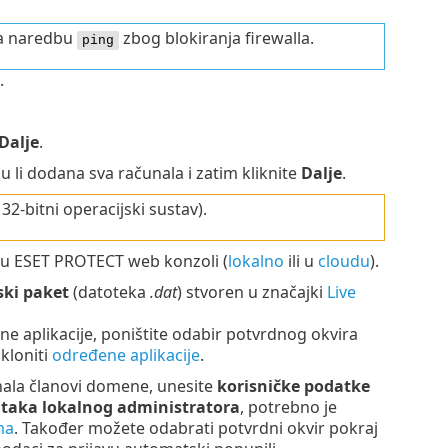
na naredbu
zbog blokiranja firewalla.
ping
.
Dalje
.
su li dodana sva računala i zatim kliknite
Dalje
.
32-bitni operacijski sustav).
ili u ESET PROTECT web konzoli (
lokalno
ili u
cloudu
).
ski paket
(datoteka
.dat
) stvoren u značajki
Live
e aplikacije, poništite odabir potvrdnog okvira
kloniti
određene aplikacije
.
unala članovi domene, unesite
korisničke podatke
ataka lokalnog administratora
, potrebno je
ma
. Također možete odabrati potvrdni okvir pokraj