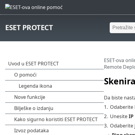
ESET PROTECT
ESET-ova onl
Remote Depl
Skenira
Da biste nast
1.
Odaberite
2.
Unesite
IP
3.
Odaberite 
Ping sken