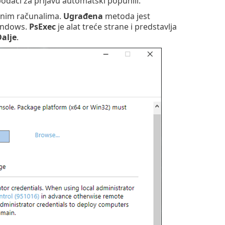
podaci za prijavu automatski popunili.
enim računalima.
Ugrađena
metoda jest
indows.
PsExec
je alat treće strane i predstavlja
alje
.