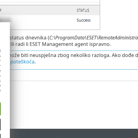
riti status dnevnika (
C:\ProgramData\ESET\RemoteAdministrat
ovjerili radi li ESET Management agent ispravno.
d
cija može biti neuspješna zbog nekoliko razloga. Ako dođe d
h
y
anje poteškoća
.
y
e
o
s
e
e