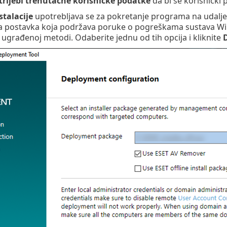
rijebi trenutačne korisničke podatke
da bi se korisnički 
talacije
upotrebljava se za pokretanje programa na udalj
a postavka koja podržava poruke o pogreškama sustava W
 ugrađenoj metodi. Odaberite jednu od tih opcija i kliknite
D