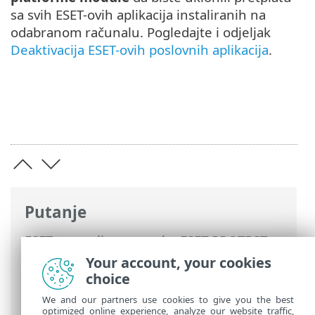
sa svih ESET-ovih aplikacija instaliranih na
odabranom računalu. Pogledajte i odjeljak
Deaktivacija ESET-ovih poslovnih aplikacija
.
Putanje
ESET-ova online pomoć
>
ESET PROTECT
>
Upotreba sustava ESET PROTECT
>
ESET
Your account, your cookies
PROTECT Glavni izbornik
>
Računala
>
choice
Uklanjanje računala iz upravljanja
We and our partners use cookies to give you the best
optimized online experience, analyze our website traffic,