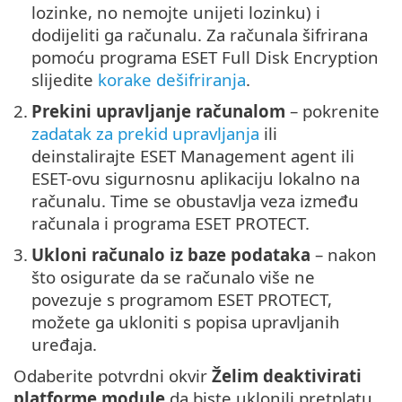
lozinke, no nemojte unijeti lozinku) i
dodijeliti ga računalu. Za računala šifrirana
pomoću programa ESET Full Disk Encryption
slijedite
korake dešifriranja
.
2.
Prekini upravljanje računalom
– pokrenite
zadatak za prekid upravljanja
ili
deinstalirajte ESET Management agent ili
ESET-ovu sigurnosnu aplikaciju lokalno na
računalu. Time se obustavlja veza između
računala i programa ESET PROTECT.
3.
Ukloni računalo iz baze podataka
– nakon
što osigurate da se računalo više ne
povezuje s programom ESET PROTECT,
možete ga ukloniti s popisa upravljanih
uređaja.
Odaberite potvrdni okvir
Želim deaktivirati
platforme module
da biste uklonili pretplatu