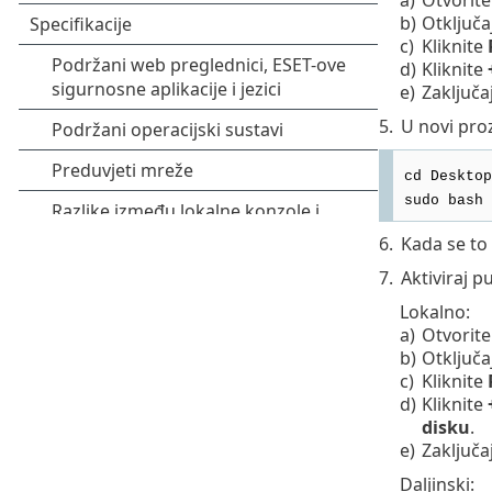
b)
Otključa
c)
Kliknite
d)
Kliknite
e)
Zaključa
5.
U novi pro
cd Desktop
sudo bash 
6.
Kada se to 
7.
Aktiviraj 
Lokalno:
a)
Otvorit
b)
Otključa
c)
Kliknite
d)
Kliknite
disku
.
e)
Zaključa
Daljinski: