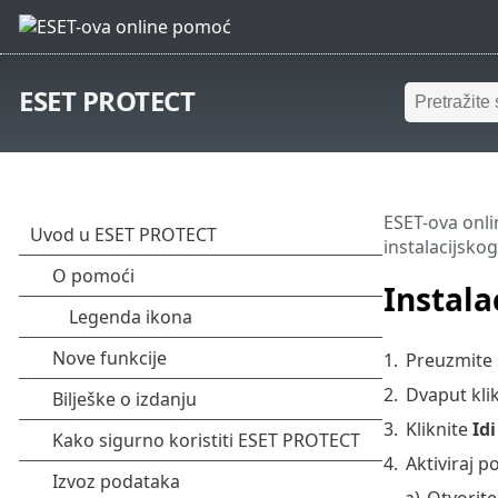
ESET PROTECT
ESET-ova onl
instalacijsko
Instala
1.
Preuzmite 
2.
Dvaput kli
3.
Kliknite
Idi
4.
Aktiviraj p
a)
Otvorit