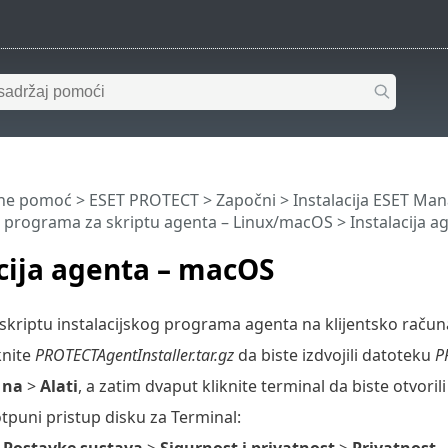
ine pomoć
>
ESET PROTECT
>
Započni
>
Instalacija ESET M
g programa za skriptu agenta – Linux/macOS
> Instalacija 
cija agenta – macOS
skriptu instalacijskog programa agenta na klijentsko račun
knite
PROTECTAgentInstaller.tar.gz
da biste izdvojili datoteku
P
 na
>
Alati
, a zatim dvaput kliknite terminal da biste otvoril
otpuni pristup disku za Terminal:
e
Postavke sustava
>
Sigurnost i privatnost
>
Privatnost
.