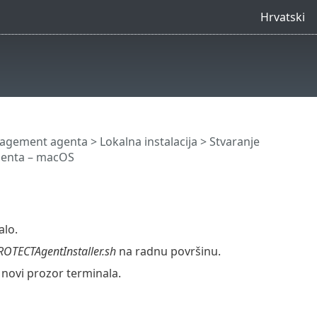
Hrvatski
anagement agenta
>
Lokalna instalacija
>
Stvaranje
agenta – macOS
alo.
ROTECTAgentInstaller.sh
na radnu površinu.
i novi prozor terminala.