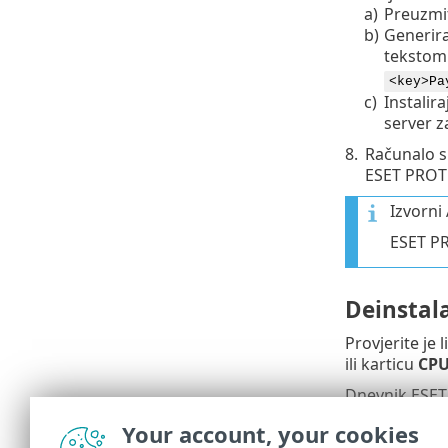
a)
Preuzmit
b)
Generira
tekstom.
<key>Pa
c)
Instalir
server z
8.
Računalo s
ESET PROT
Izvorni
ESET P
Deinstala
Provjerite je 
ili karticu
CP
Dnevnik ESET
/Library/Ap
Your account, your cookies
/Users/%use