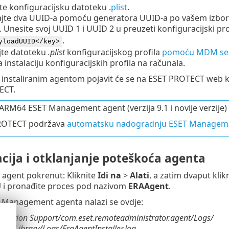
e konfiguracijsku datoteku .
plist
.
jte dva UUID-a pomoću generatora UUID-a po vašem izboru 
 Unesite svoj UUID 1 i UUID 2 u preuzeti konfiguracijski pro
.
yloadUUID</key>
ajte datoteku
.plist
konfiguracijskog profila
pomoću MDM se
a instalaciju konfiguracijskih profila na računala.
 instaliranim agentom pojavit će se na ESET PROTECT web 
ECT.
 ARM64 ESET Management agent (verzija 9.1 i novije verzije)
ROTECT podržava
automatsku nadogradnju ESET Managemen
cija i otklanjanje poteškoća agenta
li agent pokrenut: Kliknite
Idi na
>
Alati
, a zatim dvaput klik
U
i pronađite proces pod nazivom
ERAAgent
.
 Management agenta nalazi se ovdje:
plication Support/com.eset.remoteadministrator.agent/Logs/
r%/Library/Logs/EraAgentInstaller.log