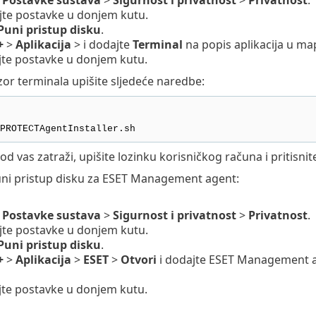
jte postavke u donjem kutu.
Puni pristup disku
.
+
>
Aplikacija
> i dodajte
Terminal
na popis aplikacija u ma
jte postavke u donjem kutu.
zor terminala upišite sljedeće naredbe:
PROTECTAgentInstaller.sh
od vas zatraži, upišite lozinku korisničkog računa i pritisni
puni pristup disku za ESET Management agent:
e
Postavke sustava
>
Sigurnost i privatnost
>
Privatnost
.
jte postavke u donjem kutu.
Puni pristup disku
.
+
>
Aplikacija
>
ESET
>
Otvori
i dodajte ESET Management ag
jte postavke u donjem kutu.