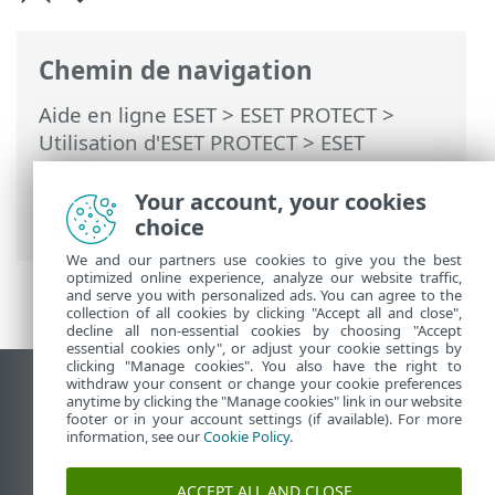
Chemin de navigation
Aide en ligne ESET
>
ESET PROTECT
>
Utilisation d'ESET PROTECT
>
ESET
PROTECT pour les fournisseurs de
services gérés
> Marquage des objets
Your account, your cookies
MSP
choice
We and our partners use cookies to give you the best
optimized online experience, analyze our website traffic,
and serve you with personalized ads. You can agree to the
collection of all cookies by clicking "Accept all and close",
decline all non-essential cookies by choosing "Accept
essential cookies only", or adjust your cookie settings by
clicking "Manage cookies". You also have the right to
withdraw your consent or change your cookie preferences
Afficher le site des postes de travail
anytime by clicking the "Manage cookies" link in our website
footer or in your account settings (if available). For more
End of Life
information, see our
Cookie Policy
.
Base de connaissances ESET
Forum ESET
ACCEPT ALL AND CLOSE