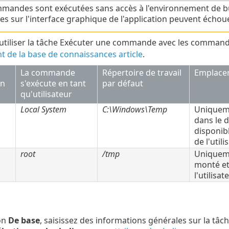
mandes sont exécutées sans accès à l'environnement de b
es sur l'interface graphique de l'application peuvent échoue
utiliser la tâche Exécuter une commande avec les comman
nt de la base de connaissances article
.
La commande
Répertoire de travail
Emplacem
on
s'exécute en tant
par défaut
qu'utilisateur
Local System
C:\Windows\Temp
Uniquem
dans le 
disponib
de l'utili
root
/tmp
Uniqueme
monté et
l'utilisat
on
De base
, saisissez des informations générales sur la tâch