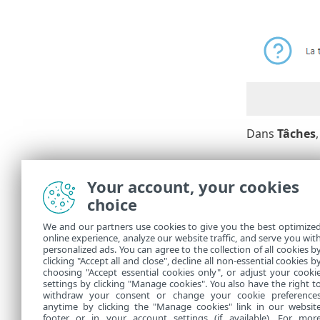
Dans
Tâches
Examinez
Your account, your cookies
1.
Cliquez su
choice
Historiqu
We and our partners use cookies to give you the best optimize
2.
La colonn
online experience, analyze our website traffic, and serve you wit
pouvez cré
personalized ads. You can agree to the collection of all cookies b
plus impor
clicking "Accept all and close", decline all non-essential cookies b
choosing "Accept essential cookies only", or adjust your cooki
settings by clicking "Manage cookies". You also have the right t
withdraw your consent or change your cookie preference
anytime by clicking the "Manage cookies" link in our websit
footer or in your account settings (if available). For mor