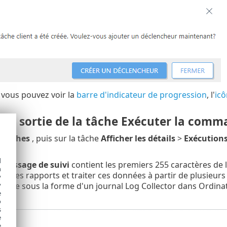
, vous pouvez voir la
barre d'indicateur de progression
, l'
icô
 la sortie de la tâche Exécuter la com
r
Tâches
, puis sur la tâche
Afficher les détails
>
Exécution
e
.
d
e
Message de suivi
contient les premiers 255 caractères de 
h
er des rapports et traiter ces données à partir de plusieur
y
tante sous la forme d'un journal Log Collector dans Ordin
y
e
o
s
e
e