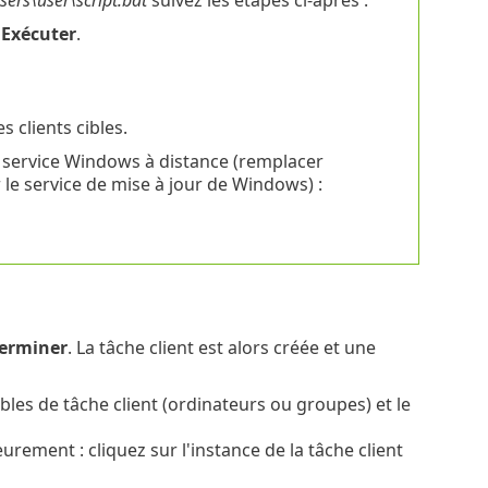
sers\user\script.bat
suivez les étapes ci-après :
Exécuter
.
 clients cibles.
service Windows à distance (remplacer
le service de mise à jour de Windows) :
erminer
. La tâche client est alors créée et une
les de tâche client (ordinateurs ou groupes) et le
eurement : cliquez sur l'instance de la tâche client