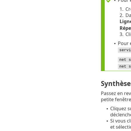
Pour e
•
1.
Cr
2.
Da
Lign
Réper
3.
Cl
Pour 
•
servi
net s
net s
Synthèse
Passez en rev
petite fenêtre
Cliquez 
•
déclenche
Si vous c
•
et sélect