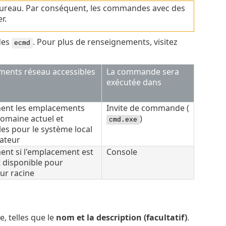
ureau. Par conséquent, les commandes avec des
r.
des
. Pour plus de renseignements, visitez
ecmd
ents réseau accessibles
La commande sera
exécutée dans
ent les emplacements
Invite de commande (
domaine actuel et
)
cmd.exe
les pour le système local
sateur
nt si l'emplacement est
Console
 disponible pour
eur racine
e, telles que le
nom et la description (facultatif)
.