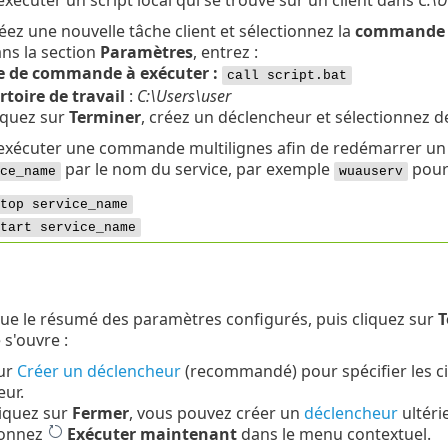
xécuter un script local qui se trouve sur un client dans
C:\U
éez une nouvelle tâche client et sélectionnez la
commande 
ns la section
Paramètres
, entrez :
e de commande à exécuter :
call script.bat
toire de travail
:
C:\Users\user
iquez sur
Terminer
, créez un déclencheur et sélectionnez des
exécuter une commande multilignes afin de redémarrer un 
par le nom du service, par exemple
pour 
ce_name
wuauserv
top service_name
tart service_name
ue le résumé des paramètres configurés, puis cliquez sur
T
 s'ouvre :
sur
Créer un déclencheur
(recommandé) pour spécifier les cib
ur.
liquez sur
Fermer
, vous pouvez créer un
déclencheur
ultéri
ionnez
Exécuter maintenant
dans le menu contextuel.