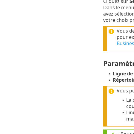
Cliquez sur
Sé
Dans le menu
avez sélectio
votre choix p
Vous de
pour ex
Busines
Paramèt
Ligne de
•
Répertoir
•
Vous po
La 
•
cou
Lin
•
max