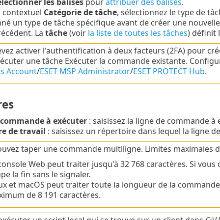
lectionner les balises
pour
attribuer des balises
.
 contextuel
Catégorie de tâche
, sélectionnez le type de tâ
nné un type de tâche spécifique avant de créer une nouvelle
récédent. La
tâche
(voir
la liste de toutes les tâches
) défini
vez activer l'authentification à deux facteurs (2FA) pour c
écuter une tâche Exécuter la commande existante. Configur
s Account
/
ESET MSP Administrator
/
ESET PROTECT Hub
.
res
 commande à exécuter
: saisissez la ligne de commande à ex
e de travail
: saisissez un répertoire dans lequel la ligne
uvez taper une commande multiligne. Limites maximales 
console Web peut traiter jusqu'à 32 768 caractères. Si vous
pe la fin sans le signaler.
ux et macOS peut traiter toute la longueur de la command
imum de 8 191 caractères.