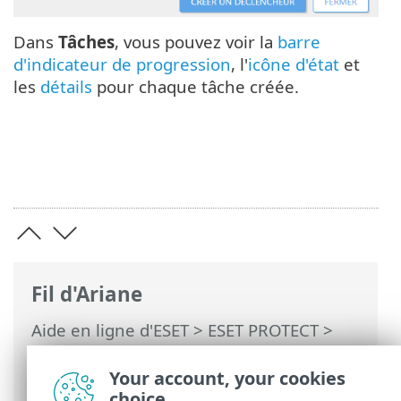
Dans
Tâches
, vous pouvez voir la
barre
d'indicateur de progression
, l'
icône d'état
et
les
détails
pour chaque tâche créée.
Fil d'Ariane
Aide en ligne d'ESET
>
ESET PROTECT
>
Utilisation de ESET PROTECT
>
ESET
PROTECT Menu principal
>
Tâches
>
Your account, your cookies
Tâches client
> Gestion de la quarantaine
choice