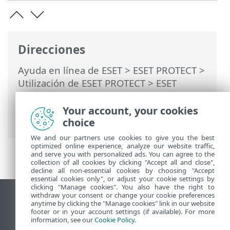
Direcciones
Ayuda en línea de ESET
>
ESET PROTECT
>
Utilización de ESET PROTECT
>
ESET
PROTECT Menú principal
>
Módulos de
plataforma
> Activar ESET LiveGuard
Your account, your cookies
Advanced
choice
We and our partners use cookies to give you the best
optimized online experience, analyze our website traffic,
and serve you with personalized ads. You can agree to the
collection of all cookies by clicking "Accept all and close",
decline all non-essential cookies by choosing "Accept
essential cookies only", or adjust your cookie settings by
clicking "Manage cookies". You also have the right to
withdraw your consent or change your cookie preferences
Ver sitio para ordenador
anytime by clicking the "Manage cookies" link in our website
footer or in your account settings (if available). For more
End of Life
information, see our
Cookie Policy
.
Base de conocimiento de ESET