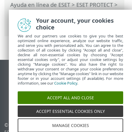
Ayuda en línea de ESET
>
ESET PROTECT
>
Usar ESET PROTECT
>
Actualizaciones
automáticas
> Actualización automática
Your account, your cookies
del agente ESET Management
choice
We and our partners use cookies to give you the best
optimized online experience, analyze our website traffic,
and serve you with personalized ads. You can agree to the
collection of all cookies by clicking "Accept all and close",
decline all non-essential cookies by choosing "Accept
essential cookies only", or adjust your cookie settings by
clicking "Manage cookies". You also have the right to
withdraw your consent or change your cookie preferences
Ver sitio del escritorio
anytime by clicking the "Manage cookies" link in our website
footer or in your account settings (if available). For more
End of Life
information, see our
Cookie Policy
.
Base de conocimiento de ESET
Foro de ESET
ACCEPT ALL AND CLOSE
ESET Status Portal
Soporte regional
ACCEPT ESSENTIAL COOKIES ONLY
© 1992 - 2026 ESET, spol. s
Administrar perfiles
MANAGE COOKIES
r.o. - Todos los derechos
Política de cookies