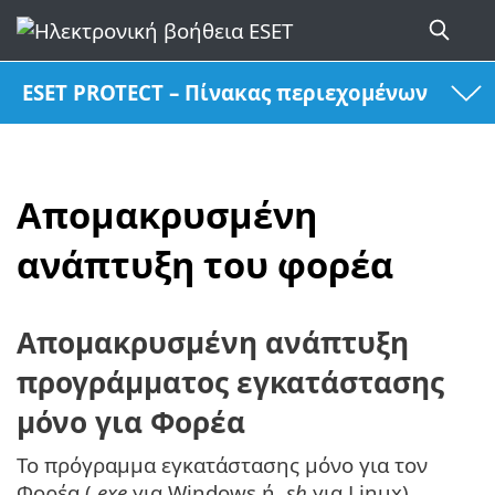
ESET PROTECT – Πίνακας περιεχομένων
Απομακρυσμένη
ανάπτυξη του φορέα
Απομακρυσμένη ανάπτυξη
προγράμματος εγκατάστασης
μόνο για Φορέα
Το πρόγραμμα εγκατάστασης μόνο για τον
Φορέα (
.exe
για Windows ή
.sh
για Linux)