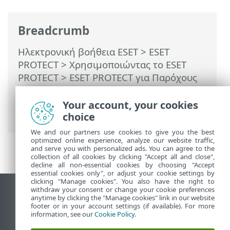
Breadcrumb
Ηλεκτρονική βοήθεια ESET
>
ESET
PROTECT
>
Χρησιμοποιώντας το ESET
PROTECT
>
ESET PROTECT για Παρόχους
διαχειριζόμενων υπηρεσιών
>
Διαδικασία
ανάπτυξης για MSP
> Απομακρυσμένη
Your account, your cookies
ανάπτυξη του φορέα
choice
We and our partners use cookies to give you the best
optimized online experience, analyze our website traffic,
and serve you with personalized ads. You can agree to the
collection of all cookies by clicking "Accept all and close",
decline all non-essential cookies by choosing "Accept
essential cookies only", or adjust your cookie settings by
clicking "Manage cookies". You also have the right to
withdraw your consent or change your cookie preferences
Προβολή ιστότοπου επιφάνειας εργασίας
anytime by clicking the "Manage cookies" link in our website
footer or in your account settings (if available). For more
End of Life
information, see our
Cookie Policy
.
Γνωσιακή βάση ESET