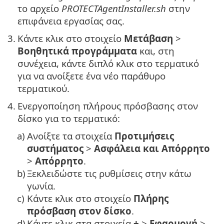
το αρχείο
PROTECTAgentInstaller.sh
στην
επιφάνεια εργασίας σας.
3.
Κάντε κλικ στο στοιχείο
Μετάβαση
>
Βοηθητικά προγράμματα
και, στη
συνέχεια, κάντε διπλό κλικ στο τερματικό
για να ανοίξετε ένα νέο παράθυρο
τερματικού.
4.
Ενεργοποίηση πλήρους πρόσβασης στον
δίσκο για το τερματικό:
a)
Ανοίξτε τα στοιχεία
Προτιμήσεις
συστήματος
>
Ασφάλεια και Απόρρητο
>
Απόρρητο
.
b)
Ξεκλειδώστε τις ρυθμίσεις στην κάτω
γωνία.
c)
Κάντε κλικ στο στοιχείο
Πλήρης
πρόσβαση στον δίσκο
.
d)
Κάντε κλικ στα στοιχεία
+
>
Εφαρμογή
>