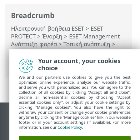
Breadcrumb
Ηλεκτρονική βοήθεια ESET
>
ESET
PROTECT
>
Έναρξη
>
ESET Management
Ανάπτυξη φορέα
>
Τοπική ανάπτυξη
>
Δημιουργία προγράμματος εγκατάστασης
δέσμης ενεργειών φορέα – Linux/macOS
Your account, your cookies
> Ανάπτυξη φορέα – macOS
choice
We and our partners use cookies to give you the best
optimized online experience, analyze our website traffic,
and serve you with personalized ads. You can agree to the
collection of all cookies by clicking "Accept all and close",
decline all non-essential cookies by choosing "Accept
essential cookies only", or adjust your cookie settings by
clicking "Manage cookies". You also have the right to
withdraw your consent or change your cookie preferences
Προβολή ιστότοπου επιφάνειας εργασίας
anytime by clicking the "Manage cookies" link in our website
footer or in your account settings (if available). For more
End of Life
information, see our
Cookie Policy
.
Γνωσιακή βάση ESET
Ομάδα συζήτησης ESET