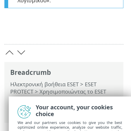
λογισμικού».
Breadcrumb
Ηλεκτρονική βοήθεια ESET
>
ESET
PROTECT
>
Χρησιμοποιώντας το ESET
PROTECT
>
ESET PROTECT Κύριο μενού
>
Εργασίες
>
Εργασίες υπολογιστή-πελάτη
Your account, your cookies
> Κατάργηση εγκατάστασης λογισμικού
choice
We and our partners use cookies to give you the best
optimized online experience, analyze our website traffic,