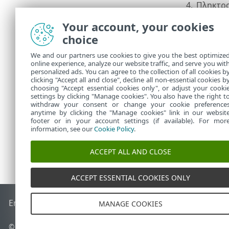
4.
Πληκτρο
αναζητή
Your account, your cookies
τις οποί
choice
η σελίδ
5.
Καθορίσ
We and our partners use cookies to give you the best optimize
εμφανισ
online experience, analyze our website traffic, and serve you wit
να εφαρ
personalized ads. You can agree to the collection of all cookies b
6.
Αναθεωρ
clicking "Accept all and close", decline all non-essential cookies b
choosing "Accept essential cookies only", or adjust your cooki
settings by clicking "Manage cookies". You also have the right t
withdraw your consent or change your cookie preference
anytime by clicking the "Manage cookies" link in our websit
footer or in your account settings (if available). For mor
information, see our
Cookie Policy
.
ACCEPT ALL AND CLOSE
ACCEPT ESSENTIAL COOKIES ONLY
End of Life
Γνωσιακή βάση ESET
Ομάδα συζήτησης ESET
E
MANAGE COOKIES
© 1992 - 2026 ESET, spol. s r.o. - Με την επιφύλαξη παντός δικαιώ