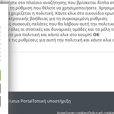
λογήστε στο πλαίσιο αναζήτησης που βρίσκεται δίπλα στ
σετε τη ρύθμιση που θέλετε να χρησιμοποιήσετε. Χρησι
ες θα χειρίζεται η πολιτική. Κάντε κλικ στο εικονίδιο ε
α ηλεκτρονικής βοήθειας για τη συγκεκριμένη ρύθμιση.
τε τις συσκευές-πελάτες που θα λάβουν αυτή την πολιτική
d
τούν όλες οι στατικές και δυναμικές ομάδες και τα μέλη τ
h
μόσετε μια πολιτική και κάντε κλικ στο κουμπί
OK
.
y
ήστε τις ρυθμίσεις για αυτή την πολιτική και κάντε κλικ 
y
e
o
s
e
e
SET Status Portal
Τοπική υποστήριξη
ματος.
Διαχείριση cookies
Πολιτική cooki