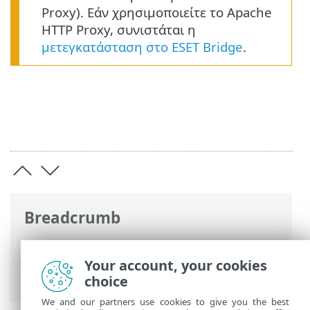
Proxy). Εάν χρησιμοποιείτε το Apache
HTTP Proxy, συνιστάται η
μετεγκατάσταση στο ESET Bridge
.
Breadcrumb
Ηλεκτρονική βοήθεια ESET
>
ESET
PROTECT
>
Έναρξη
> ESET
Your account, your cookies
BridgeΔιακομιστής Μεσολάβησης HTTP -
choice
We and our partners use cookies to give you the best