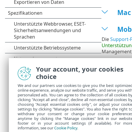
Mac
Mobi
Die
Support-P
Unterstützun
Management 
Your account, your cookies
choice
We and our partners use cookies to give you the best optimize
online experience, analyze our website traffic, and serve you wit
personalized ads. You can agree to the collection of all cookies b
clicking "Accept all and close", decline all non-essential cookies b
choosing "Accept essential cookies only", or adjust your cooki
settings by clicking "Manage cookies". You also have the right t
withdraw your consent or change your cookie preference
anytime by clicking the "Manage cookies" link in our websit
footer or in your account settings (if available). For mor
information, see our
Cookie Policy
.