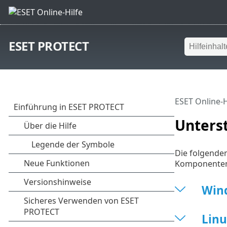
ESET PROTECT
ESET Online-H
Unters
Die folgenden
Komponente
Win
Linu