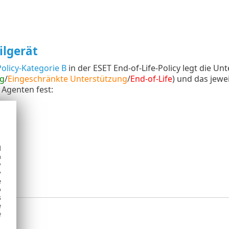
lgerät
olicy-Kategorie B
in der ESET End-of-Life-Policy legt die U
g
/
Eingeschränkte Unterstützung
/
End-of-Life
) und das jewe
Agenten fest:
d
h
y
y
e
o
s
e
e