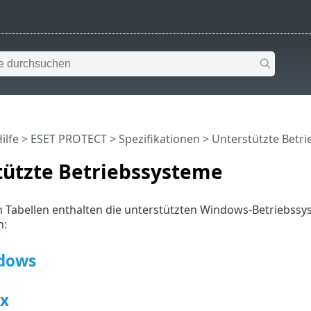
ilfe
>
ESET PROTECT
>
Spezifikationen
> Unterstützte Betr
tützte Betriebssysteme
 Tabellen enthalten die unterstützten Windows-Betriebssy
n:
dows
x