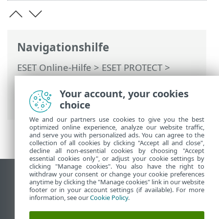
Navigationshilfe
ESET Online-Hilfe
>
ESET PROTECT
>
Verwendung von ESET PROTECT
>
ESET
PROTECT Hauptmenü
>
Ereignisse
> ESET
Your account, your cookies
Inspect
choice
We and our partners use cookies to give you the best
optimized online experience, analyze our website traffic,
and serve you with personalized ads. You can agree to the
collection of all cookies by clicking "Accept all and close",
decline all non-essential cookies by choosing "Accept
essential cookies only", or adjust your cookie settings by
clicking "Manage cookies". You also have the right to
withdraw your consent or change your cookie preferences
Desktop-Site anzeigen
anytime by clicking the "Manage cookies" link in our website
footer or in your account settings (if available). For more
End of Life
information, see our
Cookie Policy
.
ESET Knowledgebase
ESET-Forum