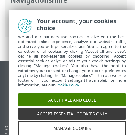
Navigationshilfe
ESET Online-Hilfe
>
ESET PROTECT
>
Verwendung von ESET PROTECT
> Über
Your account, your cookies
ESET PROTECT
choice
We and our partners use cookies to give you the best
optimized online experience, analyze our website traffic,
and serve you with personalized ads. You can agree to the
collection of all cookies by clicking "Accept all and close",
decline all non-essential cookies by choosing "Accept
essential cookies only", or adjust your cookie settings by
clicking "Manage cookies". You also have the right to
withdraw your consent or change your cookie preferences
Desktop-Site anzeigen
anytime by clicking the "Manage cookies" link in our website
footer or in your account settings (if available). For more
End of Life
information, see our
Cookie Policy
.
ESET Knowledgebase
ESET-Forum
ACCEPT ALL AND CLOSE
ESET Status Portal
Regionaler Support
ACCEPT ESSENTIAL COOKIES ONLY
© 1992 - 2026 ESET, spol. s r.
Cookies verwalten
MANAGE COOKIES
o. - Alle Rechte
Cookie-Richtlinie