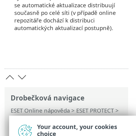
se automatické aktualizace distribuují
současně po celé síti (v případě online
repozitáře dochází k distribuci
automatických aktualizací postupně).
Drobečková navigace
ESET Online nápověda
>
ESET PROTECT
>
Používání ESET PROTECT
>
Automatické
aktualizace
> Automatická aktualizace
Your account, your cookies
ESET Management Agenta
choice