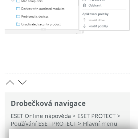
Drobečková navigace
ESET Online nápověda
>
ESET PROTECT
>
Používání ESET PROTECT
>
Hlavní menu
ESET PROTECT
>
Počítače
>
Skupiny
>