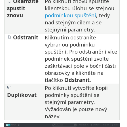
Okamžitě
Po kliknutí znovu spustíte
spustit
klientskou úlohu se stejnou
znovu
podmínkou spuštění
, tedy
nad stejným cílem a se
stejnými parametry.
Odstranit
Kliknutím odstraníte
vybranou podmínku
spuštění. Pro odstranění více
podmínek spuštění zvolte
zaškrtávací pole v boční části
obrazovky a klikněte na
tlačítko
Odstranit
.
Po kliknutí vytvoříte kopii
Duplikovat
podmínky spuštění se
stejnými parametry.
Vyžadován je pouze nový
název.