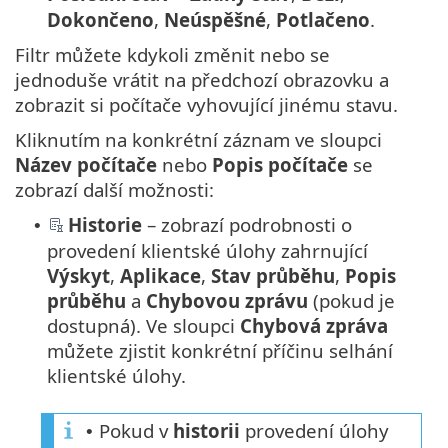
Dokončeno
,
Neúspěšné
,
Potlačeno
.
Filtr můžete kdykoli změnit nebo se
jednoduše vrátit na předchozí obrazovku a
zobrazit si počítače vyhovující jinému stavu.
Kliknutím na konkrétní záznam ve sloupci
Název počítače
nebo
Popis počítače
se
zobrazí další možnosti:
Historie
– zobrazí podrobnosti o
•
provedení klientské úlohy zahrnující
Výskyt
,
Aplikace
,
Stav průběhu
,
Popis
průběhu
a
Chybovou zprávu
(pokud je
dostupná). Ve sloupci
Chybová zpráva
můžete zjistit konkrétní příčinu selhání
klientské úlohy.
Pokud v
historii
provedení úlohy
•