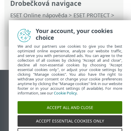
Drobečková navigace
ESET Online nápověda
>
ESET PROTECT
>
Používání ESET PROTECT
>
Hlavní menu
ESET PROTECT
>
Úlohy
>
Přehled stavu
>
Your account, your cookies
Podrobnosti o úloze
choice
We and our partners use cookies to give you the best
optimized online experience, analyze our website traffic,
and serve you with personalized ads. You can agree to the
collection of all cookies by clicking "Accept all and close",
decline all non-essential cookies by choosing "Accept
essential cookies only", or adjust your cookie settings by
clicking "Manage cookies". You also have the right to
withdraw your consent or change your cookie preferences
Zobrazit verzi pro počítač
anytime by clicking the "Manage cookies" link in our website
footer or in your account settings (if available). For more
End of Life
information, see our
Cookie Policy
.
ESET Databáze znalostí
ESET Forum
ACCEPT ALL AND CLOSE
ESET Status Portal
Regionální podpora
ACCEPT ESSENTIAL COOKIES ONLY