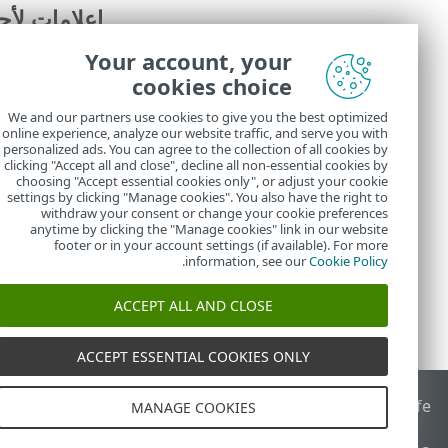
إعلامات لأج
يمكن للمستخدم ال
Your account, your
cookies choice
جهاز كمبيوتر
تم استرداد هو
We and our partners use cookies to give you the best optimized
معروف
online experience, analyze our website traffic, and serve you with
احتمالية استن
personalized ads. You can agree to the collection of all cookies by
من قبل.
clicking "Accept all and close", decline all non-essential cookies by
choosing "Accept essential cookies only", or adjust your cookie
settings by clicking "Manage cookies". You also have the right to
withdraw your consent or change your cookie preferences
anytime by clicking the "Manage cookies" link in our website
footer or in your account settings (if available). For more
.
information, see our
Cookie Policy
ACCEPT ALL AND CLOSE
ACCEPT ESSENTIAL COOKIES ONLY
End of Life
قاعدة معارف ESET
منتدى ESET
ESET Status Portal
ا
MANAGE COOKIES