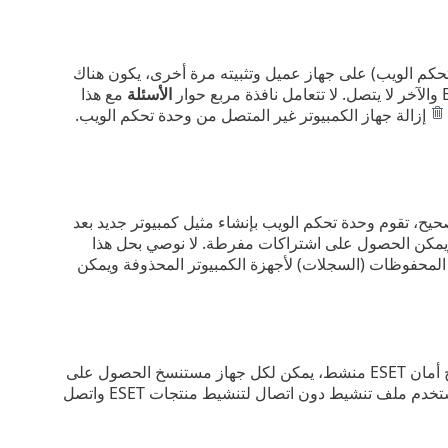
م إزالة الكمبيوتر من وحدة تحكم الويب) على جهاز عميل وتثبيته مرة أخرى، يكون هناك
الأسئلة
مع هذا
إزالة جهاز الكمبيوتر غير المتصل من وحدة تحكم الويب.
لاه) بشكل صحيح، تقوم وحدة تحكم الويب بإنشاء مثيل كمبيوتر جديد بعد
 ويمكن الحصول على اشتراكات مفرطة. لا نوصي بحل هذا
ء المحفوظات (السجلات) لأجهزة الكمبيوتر المحذوفة ويمكن
عندما يتم استنساخ جهاز كمبيوتر عميل مثبت عليه ESET Management Agent ومنتج أمان ESET منشط، يمكن لكل جهاز مستنسخ الحصول على
مقعد اشتراك آخر. يمكن لهذه العملية الإفراط في استخدام اشتراكك. في بيئات VDI، استخدم ملف تنشيط دون اتصال لتنشيط منتجات ESET واتصل