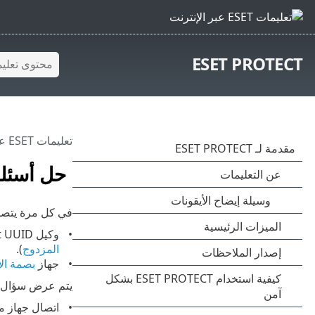
ESET PROTECT
تعليمات ESET عبر الإنترنت
حل أسئلة
في كل مرة يتصل جهاز بـ ESET PROTECT، يتم إنشاء إد
وكيل ESET Management UUID (معرّف فريد عالمياً) - يتغير بعد إعادة تثبيت وكيل ESET Management على أحد الأجهزة (راجع
المزدوج
).
جهاز
بصمة الأ
يتم عرض سؤال إذا اكتشف خادم 
اتصال جهاز 