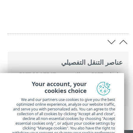
عناصر التنقل التفصيلي
تعليمات ESET عبر الإنترنت
>
ESET PROTECT
>
استخدام ‎ESET PROTECT
>
موفرات ESET
Your account, your
PROTECT للخدمات المدارة
>
عملية النشر لـ
cookies choice
MSP
> النشر المحلي للعامل
We and our partners use cookies to give you the best
optimized online experience, analyze our website traffic,
and serve you with personalized ads. You can agree to the
collection of all cookies by clicking "Accept all and close",
decline all non-essential cookies by choosing "Accept
essential cookies only", or adjust your cookie settings by
clicking "Manage cookies". You also have the right to
withdraw your consent or change your cookie preferences