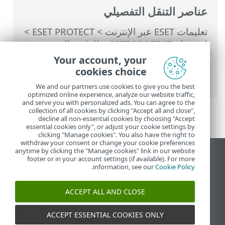
عناصر التنقل التفصيلي
تعليمات ESET عبر الإنترنت
>
ESET PROTECT
>
استخدام ‎ESET PROTECT
>
القائمة الرئيسية
ESET PROTECT
>
أجهزة الكمبيوتر
>
Your account, your
المجموعات
>
ترحيل الأجهزة إلى شجرة
cookies choice
الشركات
> خطوات الترحيل
We and our partners use cookies to give you the best
optimized online experience, analyze our website traffic,
and serve you with personalized ads. You can agree to the
collection of all cookies by clicking "Accept all and close",
decline all non-essential cookies by choosing "Accept
essential cookies only", or adjust your cookie settings by
clicking "Manage cookies". You also have the right to
withdraw your consent or change your cookie preferences
anytime by clicking the "Manage cookies" link in our website
عرض موقع سطح المكتب
footer or in your account settings (if available). For more
.
information, see our
Cookie Policy
End of Life
قاعدة معارف ESET
ACCEPT ALL AND CLOSE
منتدى ESET
ESET Status Portal
ACCEPT ESSENTIAL COOKIES ONLY
الدعم الإقليمي