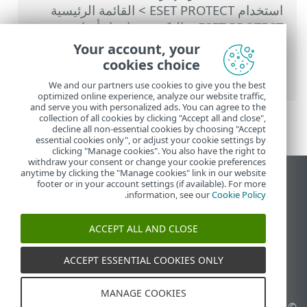
استخدام ‎ESET PROTECT
>
القائمة الرئيسية
ESET PROTECT
>
التكوين
>
إعداد أساسي
>
ESET Managed Detection & Response /
Your account, your
ESET Managed Detection & Response
cookies choice
Ultimate
We and our partners use cookies to give you the best
optimized online experience, analyze our website traffic,
and serve you with personalized ads. You can agree to the
collection of all cookies by clicking "Accept all and close",
decline all non-essential cookies by choosing "Accept
essential cookies only", or adjust your cookie settings by
clicking "Manage cookies". You also have the right to
withdraw your consent or change your cookie preferences
anytime by clicking the "Manage cookies" link in our website
عرض موقع سطح المكتب
footer or in your account settings (if available). For more
.
information, see our
Cookie Policy
End of Life
قاعدة معارف ESET
ACCEPT ALL AND CLOSE
منتدى ESET
ESET Status Portal
ACCEPT ESSENTIAL COOKIES ONLY
الدعم الإقليمي
MANAGE COOKIES