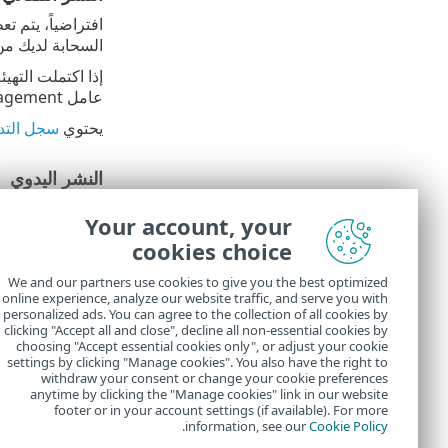
السحابة لديك م
عامل ESET Management ثم منتج الأمان على الجهاز الظاهري خلال بضع دقائق.
يحتوي
سجل التد
النشر اليدوي
حدّد أجهزة الكمبيوتر التي تريد 
Your account, your
انتقِل إلى
أجه
cookies choice
حدّد الجهاز ا
We and our partners use cookies to give you the best optimized
online experience, analyze our website traffic, and serve you with
حدد
الأهداف
.
personalized ads. You can agree to the collection of all cookies by
حدد الموافق
clicking "Accept all and close", decline all non-essential cookies by
choosing "Accept essential cookies only", or adjust your cookie
settings by clicking "Manage cookies". You also have the right to
withdraw your consent or change your cookie preferences
anytime by clicking the "Manage cookies" link in our website
footer or in your account settings (if available). For more
.
information, see our
Cookie Policy