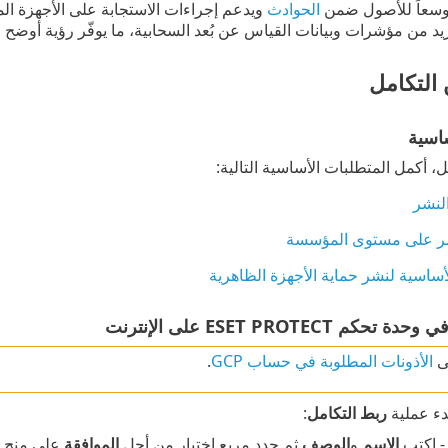
موسعاً للأصول ضمن
الحوادث
ويدعم إجراءات الاستجابة على الأجهزة الم
 من مؤشرات وبيانات القياس عن بُعد السحابية، ما يوفّر رؤية أوضح ل
 التكامل
اسية
ل، أكمل المتطلبات الأساسية التالية:
لنشر
شر على مستوى المؤسسة
أساسية لنشر حماية الأجهزة الظاهرية
م ESET PROTECT على الإنترنت
ى
الأذونات المطلوبة في حساب GCP
.
ء عملية
ربط التكامل
:
 اكتب
الاسم
و
الوصف
ثم حدد مربع اختيار من أجل
الموافقة