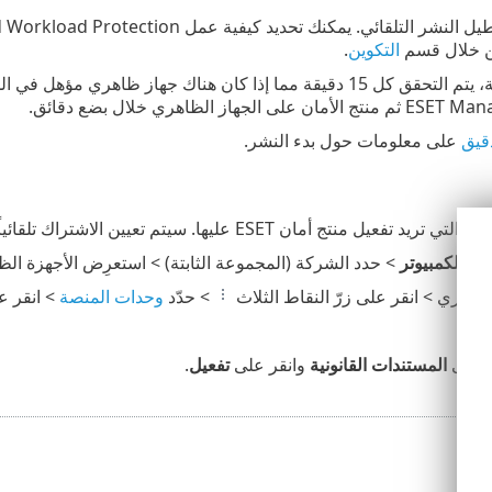
ن خلال قسم
التكوين
.
إذا اكتملت التهيئة، يتم التحقق كل 15 دقيقة مما إذا كان هناك جها
قيق
على معلومات حول بدء النشر.
تفعيل منتج أمان ESET عليها. سيتم تعيين الاشتراك تلقائياً.
زة الكمبيوتر
> حدد الشركة (المجموعة الثابتة) > استعرِض الأجهزة الظا
لظاهري > انقر على زرّ النقاط الثلاث
> حدّد
وحدات المنصة
> انقر 
ة على
المستندات القانونية
وانقر على
تفعيل
.