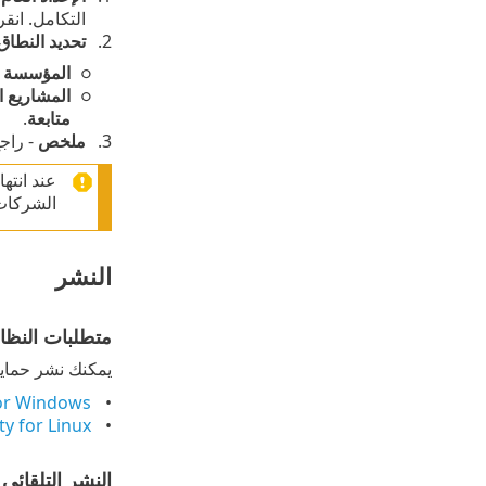
التكامل. انق
تحديد النطاق
المؤسسة ب
المشاريع ا
متابعة
.
ملخص
- راج
عند انتها
الشركات 
النشر
متطلبات النظا
يمكنك نشر حماية ESET على الأجهزة الظاهرية التي تستوفي متطلبات النظام الخاصة بتثبيت تطبيق 
for Windows
ty for Linux
النشر التلقائي