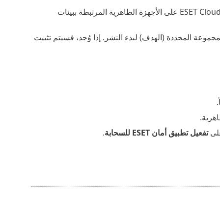
افتراضياً، يتم تعطيل النشر التلقائي. يمكنك تحديد كيفية عمل ESET Cloud Workload Protection على الأجهزة الظاهرية المرتبطة ببيئات
ز ظاهري مؤهل في المجموعة المحددة (الهدف) لبدء النشر. إذا وُجد، فسيتم تثبيت
هرية.
على
تفعيل تطبيق أمان ESET للسحابة
.