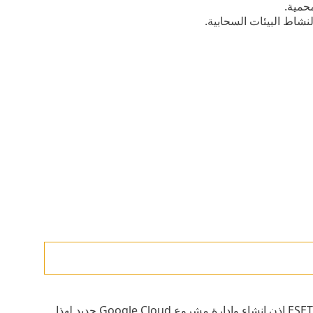
حمية.
نشاط البيئات السحابية.
على منح ESET إذن إنشاء وإدارة مشروع Google Cloud جديد لهذا