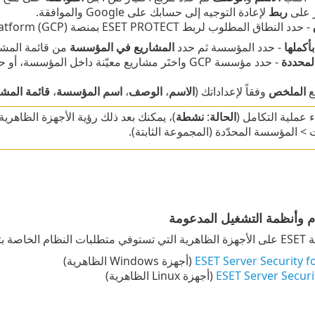
ر على
ربط
لإعادة التوجيه إلى حسابك على Google والموافقة.
- حدد النطاق المطلوب لربط ESET PROTECT بمنصة Google Cloud Platform (GCP):
أكملها
- حدد المؤسسة ثم حدد
المشاريع في المؤسسة
من قائمة المشار
لمحددة
- حدد مؤسسة GCP واختَر مشاريع معيّنة داخل المؤسسة، أو حدد
ع
الملخص
وفقاً لإعداداتك (
الاسم
،
الوصف
،
اسم المؤسسة
،
قائمة المشا
ء عملية التكامل (
الحالة
:
نشطة
)، يمكنك بعد ذلك رؤية الأجهزة الظاهري
> المؤسسة المحدّدة (المجموعة الثابتة).
م وأنظمة التشغيل المدعومة
أمان ESET:
ESET Server Security 
(أجهزة
Windows
الظاهرية)
ESET Server Securi
(أجهزة Linux الظاهرية)