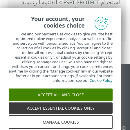
استخدام ‎ESET PROTECT
>
القائمة الرئيسية
ESET PROTECT
>
المزيد
>
قوالب المجموعة
الديناميكية
>
قالب مجموعة ديناميكية - أمثلة
>
Your account, your
مجموعة ديناميكية - لم يتم تثبيت إصدار برنامج
cookies choice
معين ولكن يوجد إصدار آخر
We and our partners use cookies to give you the best
optimized online experience, analyze our website traffic,
and serve you with personalized ads. You can agree to the
collection of all cookies by clicking "Accept all and close",
decline all non-essential cookies by choosing "Accept
essential cookies only", or adjust your cookie settings by
clicking "Manage cookies". You also have the right to
withdraw your consent or change your cookie preferences
anytime by clicking the "Manage cookies" link in our website
عرض موقع سطح المكتب
footer or in your account settings (if available). For more
.
information, see our
Cookie Policy
End of Life
قاعدة معارف ESET
ACCEPT ALL AND CLOSE
منتدى ESET
ESET Status Portal
ACCEPT ESSENTIAL COOKIES ONLY
الدعم الإقليمي
MANAGE COOKIES
© 1992 - 2026 ESET, spol. s
إدارة ملفات تعريف الارتباط