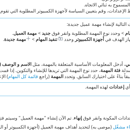
لمسموح به ثنائي الاتجاه.
لإعدادات، وقم بتعيين السياسة لأجهزة الكمبيوتر المطلوبة التي تقوم بتشغيل منتج أمان 
 التالية لإنشاء مهمة عميل جديدة:
ام
> وحدد نوع المهمة المطلوبة وانقر فوق
جديد
>
مهمة العميل
.
هاز الهدف في
أجهزة الكمبيوتر
وحدد
تنفيذ المهام
>
مهمة جديدة
.
ي
، أدخل المعلومات الأساسية المتعلقة بالمهمة، مثل
الاسم و الوصف (ا
سدلة
فئة المهمة
، حدد نوع المهمة التي تريدها للإنشاء والتكوين. إذا ق
اً بناءً على اختيارك السابق. وتحدد
المهمة
(راجع
قائمة كل المهام
) الإ
أي
إعدادات
لهذه المهمة.
ادات المكونة وانقر فوق
إنهاء
. تم الآن إنشاء "مهمة العميل" وسيتم فت
ء مشغّل
(موصى به) لتحديد أهداف مهمة العميل (أجهزة الكمبيوتر أو ا