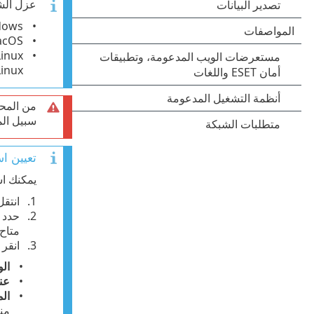
عزل الشب
Windows—منتجات Antivirus/Security
r macOS
 for Linux
من المحت
سبيل الم
تعيين ا
يمكنك اس
انتقل
حدد
متاح لـ ESET Endpoint Antivirus/Security لنظام التشغيل ndows
انقر
ال
عنوان
ال
منف