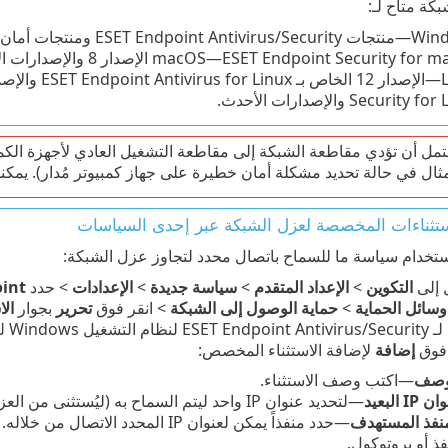
كة متاح لـ:
ESET Endpoint  ومنتجات أمان الخادم.
macOS—ESET Endpoint Security fo الإصدار 8 والإصدارات الأحدث
Security والإصدارات الأحدث.
مل أن تؤدي مقاطعة الشبكة إلى مقاطعة التشغيل العادي لأجهزة الك
ثال في حالة تحديد مشكلة أمان خطيرة على جهاز كمبيوتر مُدار). يمكنك
ستثناءات المخصصة لعزل الشبكة عبر إحدى السياسات
تخدام سياسة ما للسماح باتصال محدد لتجاوز عزل الشبكة:
 إلى
التكوين
>
الإعداد المتقدم
>
سياسة جديدة
>
الإعدادات
> حدد
 Endpoint
وسائل الحماية
>
حماية الوصول إلى الشبكة
> انقر فوق
تحرير
بجوار
ال
Wi للإصدار 12.0 والإصدارات الأحدث فقط.
 فوق
إضافة
لإضافة الاستثناء المخصص:
وصف
—اكتب وصف الاستثناء.
 IP البعيد
—لتحديد عنوان IP واحد ليتم السماح به (ليُستثنى من العزل).
منفذ المستهدف
—حدد منفذاً يمكن لعنوان IP المحدد
ذ أو بروتوكول.