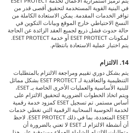
يتم ترميز استمرارية الأعمال لخدمة ESET PROTECT
في البنية القوية المستخدمة لتحقيق أقصى قدر من
توافر الخدمات المقدمة. يمكن الاستعادة الكاملة من
النسخ الاحتياطي خارج الموقع وبيانات التكوين في
حالة حدوث فشل ذريع لجميع العقد الزائدة عن الحاجة
لمكونات ESET PROTECT أو خدمة ESET PROTECT.
يتم اختبار عملية الاستعادة بانتظام.
14. الالتزام
يتم بشكل دوري تقييم ومراجعة الالتزام بالمتطلبات
التنظيمية والتعاقدية لـ ESET PROTECT بشكل مماثل
للبنية الأساسية والعمليات الأخرى الخاصة بـ ESET،
ويتم اتخاذ الخطوات الضرورية لتحقيق الالتزام على
أساس مستمر. تم تسجيل ESET كمزود خدمة رقمية
لخدمة الحوسبة السحابية الرقمية التي تغطي خدمات
ESET المتعددة، بما في ذلك ESET PROTECT. لاحظ
أن أنشطة الالتزام لـ ESET لا تعني بالضرورة أن
متطلبات الالتزام الشاملة للعملاء مستوفية على هذا