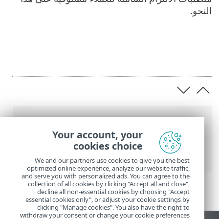
النحو.
عناصر التنقل التفصيلي
Your account, your
تعليمات ESET عبر الإنترنت
>
ESET PROTECT
>
cookies choice
المستندات القانونية
> الأمان لـ ESET PROTECT
We and our partners use cookies to give you the best
optimized online experience, analyze our website traffic,
and serve you with personalized ads. You can agree to the
collection of all cookies by clicking "Accept all and close",
decline all non-essential cookies by choosing "Accept
essential cookies only", or adjust your cookie settings by
clicking "Manage cookies". You also have the right to
withdraw your consent or change your cookie preferences