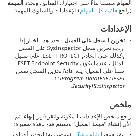
المهام
مسبقاً بناءً على اختيارك السابق. وتحدد
المهمة
(راجع
قائمة كل المهام
) الإعدادات والسلوك للمهمة.
الإعدادات
تخزين السجل على العميل
- حدد هذا الخيار إذا
أردت تخزين سجل SysInspector على العميل
وكذلك على الخادم ESET PROTECT. على سبيل
المثال، عندما يكون ESET Endpoint Security
مثبتاً على العميل، يتم عادةً تخزين السجل ضمن
C:\Program Data\ESET\ESET
.
Security\SysInspector
ملخص
راجع ملخص الإعدادات المكونة وانقر فوق
إنهاء
. تم
الآن إنشاء "مهمة العميل" وسيتم فتح نافذة صغيرة:
انقر فوق
إنشاء مشغّل
(موصى به) لتحديد أهداف