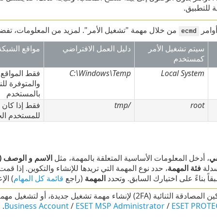
 للتطبيق.
وامر
من خلال مهمة "تشغيل الأمر". لمزيد من المعلومات، تفض
ecmd
سيتم تشغيل الأمر
دليل العمل الافتراضي
مواقع الشبكة 
كمستخدم
Local System
C:\Windows\Temp
فقط المواقع 
والمتوفرة لل
بالمستخدم
root
/tmp
فقط إذا كان ال
للمستخدم الج
ي
، أدخل المعلومات الأساسية المتعلقة بالمهمة، مثل
الاسم و الوصف (ا
سدلة
فئة المهمة
، حدد نوع المهمة التي تريدها للإنشاء والتكوين. إذا ق
اً بناءً على اختيارك السابق. وتحدد
المهمة
(راجع
قائمة كل المهام
) الإ
لإنشاء مهمة تشغيل جديدة، أو لتشغيل مهمة أمر تشغيل موجودة. قم بإعداد المصادقة الثنائية في
.
Business Account
/
ESET MSP Administrator
/
ESET PROTE