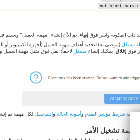
net start servic
ادات المكونة وانقر فوق
إنهاء
. تم الآن إنشاء "مهمة العميل" وسيتم فت
ء مشغّل
(موصى به) لتحديد أهداف مهمة العميل (أجهزة الكمبيوتر أو ا
قر فوق
إغلاق
، يمكنك إنشاء
مشغل
لاحقاً: انقل فوق مثيل مهمة العميل 
ك رؤية
شريط مؤشر التقدم
و
أيقونة الحالة
و
التفاصيل
لكل مهمة تم إنشا
مهمة تشغيل الأمر