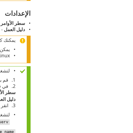
الإعدادات
سطر الأوامر 
دليل العمل
- 
يمكنك كت
يمكن لوحدة تحك
Linux وmacOS قادران على معالجة الطول الكامل للأمر. يحتوي 
لتشغي
قم ب
في 
سطر الأو
دليل الع
انقر
لتشغيل أ
serv
e_name