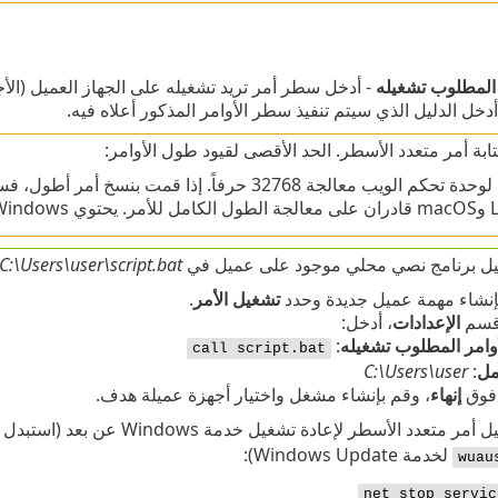
المطلوب تشغيله
- أدخل سطر أمر تريد تشغيله على الجهاز العميل (الأجه
أدخل الدليل الذي سيتم تنفيذ سطر الأوامر المذكور أعلاه فيه.
ابة أمر متعدد الأسطر. الحد الأقصى لقيود طول الأوامر:
م الويب معالجة 32768 حرفاً. إذا قمت بنسخ أمر أطول، فسينتهي الأمر بصمت.
Windows على
ل برنامج نصي محلي موجود على عميل في
C:\Users\user\script.bat
إنشاء مهمة عميل جديدة وحدد
تشغيل الأمر
.
قسم
الإعدادات
، أدخل:
امر المطلوب تشغيله
:
call script.bat
مل
:
C:\Users\user
 فوق
إنهاء
، وقم بإنشاء مشغل واختيار أجهزة عميلة هدف.
مر متعدد الأسطر لإعادة تشغيل خدمة Windows عن بعد (استبدل
لخدمة Windows Update):
wuau
net stop servic