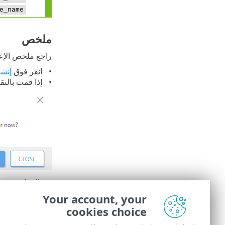
e_name
ملخص
راجع ملخص الإعد
انقر فوق
إنشا
إذا قمت بالن
في
المهام
، يمكن
Your account, your
فحص إخراج 
cookies choice