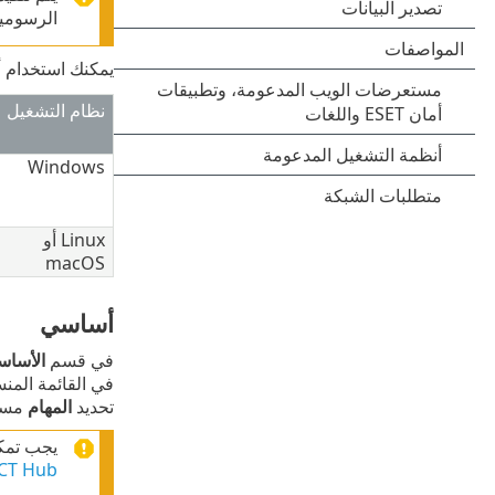
الرسومية
يمكنك استخدام أ
نظام التشغيل
Windows
Linux أو
macOS
أساسي
في قسم
الأساس
في القائمة المن
تحديد
المهام
مسبق
يجب تمكين المصادقة الثنائية (2FA) 
CT Hub