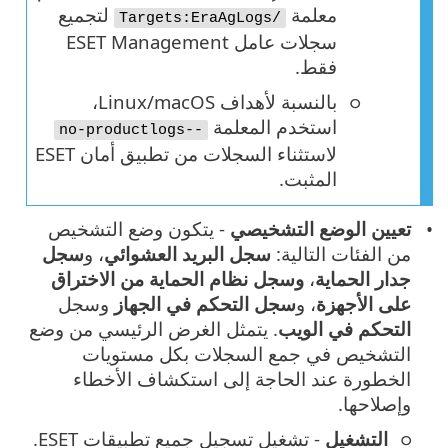
معلمة
لتجميع
/Targets:EraAgLogs
سجلات عامل ESET Management
فقط.
بالنسبة لأهداف Linux/macOS،
استخدم المعلمة
--no-productlogs
لاستثناء السجلات من تطبيق أمان ESET
المثبت.
تعيين الوضع التشخيصي
- يتكون وضع التشخيص
من الفئات التالية:
سجل البريد العشوائي
، و
سجل
جدار الحماية
،
وسجل نظام الحماية من الاختراق
على الأجهزة
، و
سجل التحكم في الجهاز
وسجل
التحكم في الويب
. يتمثل الغرض الرئيسي من وضع
التشخيص في جمع السجلات بكل مستويات
الخطورة عند الحاجة إلى استكشاف الأخطاء
وإصلاحها.
التشغيل
- تشغيل تسجيل جميع تطبيقات ESET.