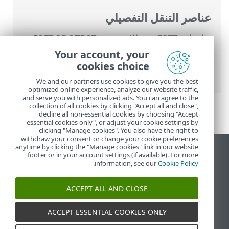
عناصر التنقل التفصيلي
تعليمات ESET عبر الإنترنت
>
ESET PROTECT
>
استخدام ‎ESET PROTECT
>
القائمة الرئيسية
Your account, your
ESET PROTECT
>
المهام
>
مهام العميل
>
cookies choice
التشخيصات
We and our partners use cookies to give you the best
optimized online experience, analyze our website traffic,
and serve you with personalized ads. You can agree to the
collection of all cookies by clicking "Accept all and close",
decline all non-essential cookies by choosing "Accept
essential cookies only", or adjust your cookie settings by
clicking "Manage cookies". You also have the right to
withdraw your consent or change your cookie preferences
anytime by clicking the "Manage cookies" link in our website
عرض موقع سطح المكتب
footer or in your account settings (if available). For more
.
information, see our
Cookie Policy
End of Life
قاعدة معارف ESET
ACCEPT ALL AND CLOSE
منتدى ESET
ESET Status Portal
ACCEPT ESSENTIAL COOKIES ONLY
الدعم الإقليمي