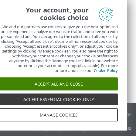
Your account, your
cookies choice
We and our partners use cookies to give you the best optimized
online experience, analyze our website traffic, and serve you with
personalized ads. You can agree to the collection of all cookies by
في
المهام
، يمكن
clicking "Accept all and close", decline all non-essential cookies by
choosing "Accept essential cookies only", or adjust your cookie
settings by clicking "Manage cookies". You also have the right to
withdraw your consent or change your cookie preferences
anytime by clicking the "Manage cookies" link in our website
footer or in your account settings (if available). For more
.
information, see our
Cookie Policy
ACCEPT ALL AND CLOSE
ACCEPT ESSENTIAL COOKIES ONLY
End of Life
قاعدة معارف ESET
منتدى ESET
ESET Status Portal
ا
MANAGE COOKIES
© 1992 - 2026 ESET, spol. s r.o.‎ - جميع الحقوق محفوظة.