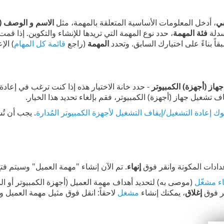
ي
، أدخل المعلومات الأساسية المتعلقة بالمهمة، مثل
الاسم و الوصف (ا
سدلة
فئة المهمة
، حدد نوع المهمة التي تريدها للإنشاء والتكوين. إذا ق
اً بناءً على اختيارك السابق. وتحدد
المهمة
(راجع
قائمة كل المهام
) الإ
هاز (أجهزة) الكمبيوتر
- حدد خانة الاختيار هذه إذا كنت ترغب في إعادة 
 تشغيل جهاز (أجهزة) الكمبيوتر، فقم بإلغاء تحديد هذا الخيار.
ك إعادة التشغيل/إيقاف التشغيل لأجهزة الكمبيوتر المُدارة
ادات المكونة وانقر فوق
إنهاء
. تم الآن إنشاء "مهمة العميل" وسيتم فت
ء مشغّل
(موصى به) لتحديد أهداف مهمة العميل (أجهزة الكمبيوتر أو ا
قر فوق
إغلاق
، يمكنك إنشاء
مشغل
لاحقاً: انقل فوق مثيل مهمة العميل 