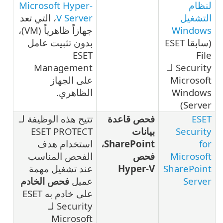
لنظام
Microsoft Hyper-
التشغيل
V Server
، التي تعد
Windows
جهازاً ظاهرياً (VM)،
(سابقا ESET
بدون تثبيت عامل
ESET
File
Security لـ
Management
Microsoft
على الجهاز
Windows
الظاهري.
Server)
ESET
فحص قاعدة
تتيح هذه الوظيفة لـ
Security
بيانات
ESET PROTECT
for
SharePoint،
استخدام هدف
Microsoft
فحص
الفحص المناسب
SharePoint
Hyper-V
عند تشغيل مهمة
Server
عميل
فحص الخادم
على خادم به ESET
Security لـ
Microsoft