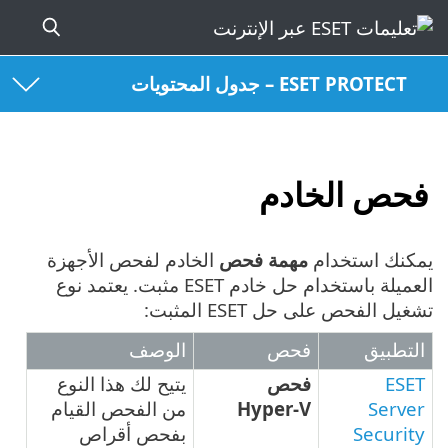
ESET PROTECT – جدول المحتويات
فحص الخادم
يمكنك استخدام
مهمة فحص
الخادم لفحص الأجهزة
العميلة باستخدام حل خادم ESET مثبت. يعتمد نوع
تشغيل الفحص على حل ESET المثبت:
التطبيق
فحص
الوصف
ESET
فحص
يتيح لك هذا النوع
Server
Hyper-V
من الفحص القيام
Security
بفحص أقراص