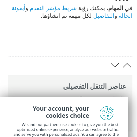
في
المهام
، يمكنك رؤية
شريط مؤشر التقدم
و
أيقونة
الحالة
و
التفاصيل
لكل مهمة تم إنشاؤها.
عناصر التنقل التفصيلي
تعليمات ESET عبر الإنترنت
>
ESET PROTECT
>
استخدام ‎ESET PROTECT
>
القائمة الرئيسية
Your account, your
ESET PROTECT
>
المهام
>
مهام العميل
>
cookies choice
فحص الخادم
We and our partners use cookies to give you the best
optimized online experience, analyze our website traffic,
and serve you with personalized ads. You can agree to the