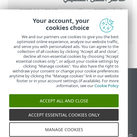
تعليمات ESET عبر الإنترنت
>
ESET PROTECT
>
استخدام ‎ESET PROTECT
>
القائمة الرئيسية
Your account, your
ESET PROTECT
>
التكوين
>
الإعداد المتقدم
>
cookies choice
إدارة النُهج
We and our partners use cookies to give you the best
optimized online experience, analyze our website traffic,
and serve you with personalized ads. You can agree to the
collection of all cookies by clicking "Accept all and close",
decline all non-essential cookies by choosing "Accept
essential cookies only", or adjust your cookie settings by
clicking "Manage cookies". You also have the right to
withdraw your consent or change your cookie preferences
anytime by clicking the "Manage cookies" link in our website
عرض موقع سطح المكتب
footer or in your account settings (if available). For more
.
information, see our
Cookie Policy
End of Life
قاعدة معارف ESET
ACCEPT ALL AND CLOSE
منتدى ESET
ESET Status Portal
ACCEPT ESSENTIAL COOKIES ONLY
الدعم الإقليمي
MANAGE COOKIES
© 1992 - 2026 ESET, spol. s
إدارة ملفات تعريف الارتباط