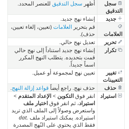
سجل
أظهِر
سجل التدقيق
للعنصر المحدد.
التدقيق
جديد
إنشاء نهج جديد.
قم بتحرير
العلامات
(تعيين، إلغاء تعيين،
العلامات
حذف).
تحرير
تعديل نهج حالي.
تكرار
إنشاء نهج جديد استناداً إلى نهج حالي
قمت بتحديده. يتطلب النهج المكرر
اسماً جديداً.
تغيير
تعيين نهج لمجموعة أو عميل.
التعيينات
حذف
حذف نهج. راجع أيضاً
قواعد إزالة النهج
.
استيراد
انقر فوق
التكوين
>
الإعداد المتقدم
>
استيراد
، ثم انقر فوق
اختيار ملف
واستعرض وصولاً إلى الملف الذي تريد
استيراده. يمكنك استيراد ملف
.dat
فقط الذي يحتوي على النُهج المصدرة