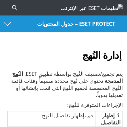
ESET PROTECT – جدول المحتويات
إدارة النُهج
يتم تجميع/تصنيف النُهج بواسطة تطبيق ESET.
النُهج
المدمجة
تحتوي على نُهج محددة مسبقاً وفئات قائمة
النُهج المخصصة لجميع النُهج التي قمت بإنشائها أو
تعديلها يدوياً.
الإجراءات المتوفرة للنُهج:
إظهار
قم بإظهار تفاصيل النهج.
التفاصيل