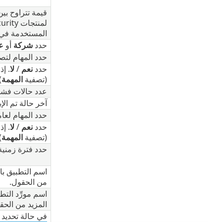
قيمة تتراوح بين 0 و 100 محسوبة على أساس اشتر
لمنتجات ESET Mail Security، يتم حساب استخدام الاشتراك استناداً إلى
المستخدمة في 
حدد
شركة
أو
عم
حدد المهام لتصف
حدد
نعم
/
لا
. إذ
(تصفية
المهمة
)
عدد حالات فشل 
آخر حالة تم الإب
حدد المهام لعام
حدد
نعم
/
لا
. إذ
(تصفية
المهمة
)
حدد فترة زمنية 
اسم التطبيق با
من الحقول.
اسم مورِّد الت
المزيد من الحق
في حالة تحديد