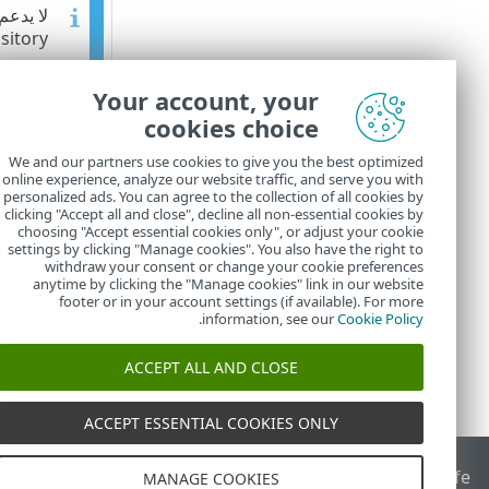
itory.
حدد الإعلام لعا
Your account, your
حدد
نعم
/
لا
. إذ
cookies choice
(عامل تصفية
ا
حدد
نعم
/
لا
. إذ
We and our partners use cookies to give you the best optimized
(عامل تصفية
ا
online experience, analyze our website traffic, and serve you with
personalized ads. You can agree to the collection of all cookies by
يحتوي
محتوى الر
clicking "Accept all and close", decline all non-essential cookies by
choosing "Accept essential cookies only", or adjust your cookie
settings by clicking "Manage cookies". You also have the right to
withdraw your consent or change your cookie preferences
anytime by clicking the "Manage cookies" link in our website
footer or in your account settings (if available). For more
.
information, see our
Cookie Policy
ACCEPT ALL AND CLOSE
ACCEPT ESSENTIAL COOKIES ONLY
End of Life
قاعدة معارف ESET
منتدى ESET
ESET Status Portal
ا
MANAGE COOKIES