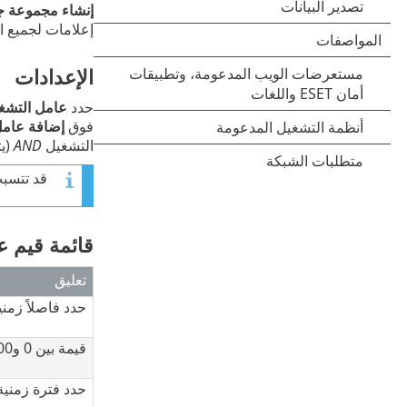
إنشاء مجموعة ج
إعلامات لجميع ال
الإعدادات
حدد
عامل التشغ
فوق
إضافة عامل
التشغيل
AND
(يت
قد تتسبب
قائمة قيم ع
تعليق
حدد فاصلاً زمني
قيمة بين 0 و100. يمكن استخدامها فقط مع عامل التصفية
حدد فترة زمنية 