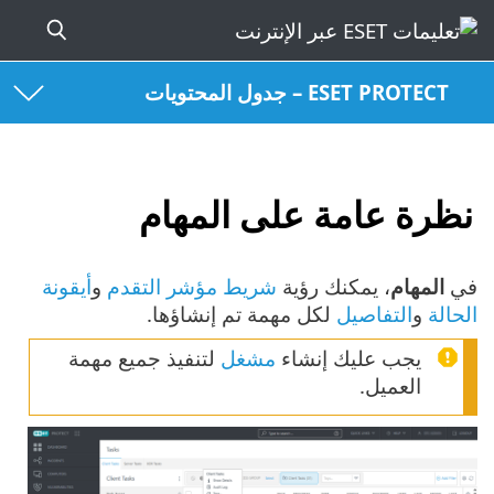
ESET PROTECT – جدول المحتويات
نظرة عامة على المهام
في
المهام
، يمكنك رؤية
شريط مؤشر التقدم
و
أيقونة
الحالة
و
التفاصيل
لكل مهمة تم إنشاؤها.
يجب عليك إنشاء
مشغل
لتنفيذ جميع مهمة
العميل.