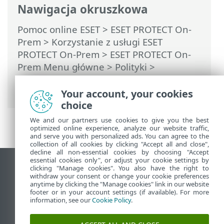
Nawigacja okruszkowa
Pomoc online ESET
>
ESET PROTECT On-
Prem
>
Korzystanie z usługi ESET
PROTECT On-Prem
>
ESET PROTECT On-
Prem Menu główne
>
Polityki
>
Stosowanie polityk w odniesieniu do
klientów
> Scalanie polityk
Your account, your cookies
choice
We and our partners use cookies to give you the best
optimized online experience, analyze our website traffic,
and serve you with personalized ads. You can agree to the
collection of all cookies by clicking "Accept all and close",
decline all non-essential cookies by choosing "Accept
essential cookies only", or adjust your cookie settings by
Wyświetl witrynę internetową dla
clicking "Manage cookies". You also have the right to
withdraw your consent or change your cookie preferences
komputerów
anytime by clicking the "Manage cookies" link in our website
footer or in your account settings (if available). For more
End of Life
information, see our
Cookie Policy
.
Baza wiedzy ESET
Forum ESET