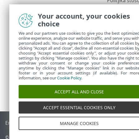
Polityka sto
jednej ostatec
Your account, your cookies
Zalecam
choice
się wyż
urządze
We and our partners use cookies to give you the best optimize
zwykle 
online experience, analyze our website traffic, and serve you wit
personalized ads. You can agree to the collection of all cookies b
polityk
)
clicking "Accept all and close", decline all non-essential cookies b
choosing "Accept essential cookies only", or adjust your cooki
settings by clicking "Manage cookies". You also have the right t
withdraw your consent or change your cookie preference
anytime by clicking the "Manage cookies" link in our websit
footer or in your account settings (if available). For mor
information, see our
Cookie Policy
.
ACCEPT ALL AND CLOSE
ACCEPT ESSENTIAL COOKIES ONLY
End of Life
Baza wiedzy ESET
Forum ESET
ESET Status Port
MANAGE COOKIES
© 1992 - 2026 ESET, spol. s r.o. – Wszelkie prawa zastrzeżone.