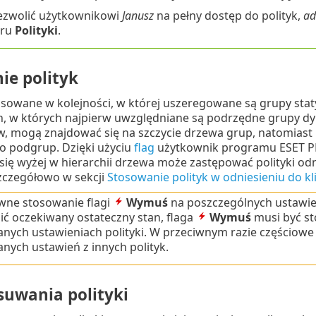
ezwolić użytkownikowi
Janusz
na pełny dostęp do polityk,
ad
aru
Polityki
.
ie polityk
tosowane w kolejności, w której uszeregowane są grupy stat
, w których najpierw uwzględniane są podrzędne grupy dyna
, mogą znajdować się na szczycie drzewa grup, natomiast 
o podgrup. Dzięki użyciu
flag
użytkownik programu ESET P
się wyżej w hierarchii drzewa może zastępować polityki od
zczegółowo w sekcji
Stosowanie polityk w odniesieniu do k
wne stosowanie flagi
Wymuś
na poszczególnych ustawien
ć oczekiwany ostateczny stan, flaga
Wymuś
musi być s
nych ustawieniach polityki. W przeciwnym razie częścio
nych ustawień z innych polityk.
suwania polityki