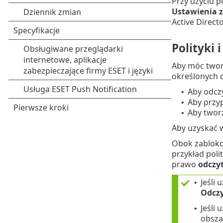
Przy użyciu p
Ustawienia
Active Direct
Polityki 
Aby móc tworz
określonych d
Aby odczy
•
Aby przy
•
Aby twor
•
Aby uzyskać w
Obok zablokow
przykład poli
prawo
odczy
Jeśli
•
Odcz
Jeśli
•
obsz