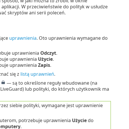
 sposób, w jaki można to zrobić w oknie
aplikacji. W przeciwieństwie do polityk w usłudze
ć skryptów ani serii poleceń.
ające
uprawnienia
. Oto uprawnienia wymagane do
rzebuje uprawnienia
Odczyt
.
buje uprawnienia
Użycie
.
ebuje uprawnienia
Zapis
.
nać się z
listą uprawnień
.
i
— są to określone reguły wbudowane (na
 LiveGuard) lub polityki, do których użytkownik ma
zez siebie polityki, wymagane jest uprawnienie
puterom, potrzebuje uprawnienia
Użycie
do
omputery
.