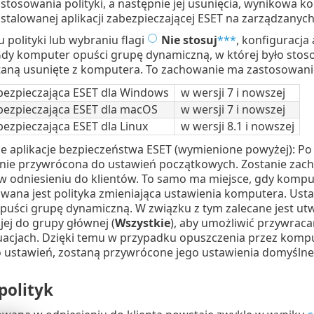
tosowania polityki, a następnie jej usunięcia, wynikowa k
nstalowanej aplikacji zabezpieczającej ESET na zarządzany
 polityki lub wybraniu flagi
Nie stosuj
***
, konfiguracj
Gdy komputer opuści grupę dynamiczną, w której było stoso
staną usunięte z komputera. To zachowanie ma zastosowani
abezpieczająca ESET dla Windows
w wersji 7 i nowszej
abezpieczająca ESET dla macOS
w wersji 7 i nowszej
bezpieczająca ESET dla Linux
w wersji 8.1 i nowszej
e aplikacje bezpieczeństwa ESET (wymienione powyżej): Po u
ie przywrócona do ustawień początkowych. Zostanie zacho
 odniesieniu do klientów. To samo ma miejsce, gdy kompu
owana jest polityka zmieniająca ustawienia komputera. Us
uści grupę dynamiczną. W związku z tym zalecane jest utw
jej do grupy głównej (
Wszystkie
), aby umożliwić przywrac
uacjach. Dzięki temu w przypadku opuszczenia przez kom
 ustawień, zostaną przywrócone jego ustawienia domyślne
polityk