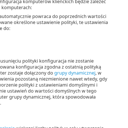
onfiguracja komputerów klienckich będzie zależeć
ch komputerach:
a automatycznie powraca do poprzednich wartości
wane określone ustawienie polityki, te ustawienia
e do:
sunięciu polityki konfiguracja nie zostanie
wana konfiguracja zgodna z ostatnią polityką
ter zostaje dołączony do
grupy dynamicznej
, w
tawienia pozostaną niezmienione nawet wtedy, gdy
orzenie polityki z ustawieniami domyślnymi i
anie ustawień do wartości domyślnych w tego
puter grupy dynamicznej, która spowodowała
.