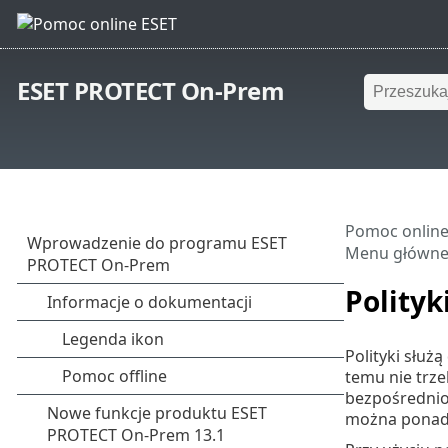
ESET PROTECT On-Prem
Pomoc online
Menu główn
Polityk
Polityki słu
temu nie trze
bezpośrednio
można ponadto