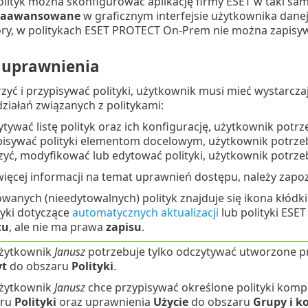
olityk można skonfigurować aplikację firmy ESET w taki sam
 zaawansowane
w graficznym interfejsie użytkownika danej 
ory, w politykach ESET PROTECT On-Prem nie można zapisywa
i uprawnienia
yć i przypisywać polityki, użytkownik musi mieć wystarcz
ziałań związanych z politykami:
tywać listę polityk oraz ich konfigurację, użytkownik pot
pisywać polityki elementom docelowym, użytkownik potrze
zyć, modyfikować lub edytować polityki, użytkownik potrz
ięcej informacji na temat uprawnień dostępu, należy zapoz
anych (nieedytowalnych) polityk znajduje się ikona kłódk
tyki dotyczące
automatycznych aktualizacji
lub polityki ESET
tu
, ale nie ma prawa
zapisu
.
 użytkownik
Janusz
potrzebuje tylko odczytywać utworzone pr
yt
do obszaru
Polityki
.
 użytkownik
Janusz
chce przypisywać określone polityki kom
aru
Polityki
oraz uprawnienia
Użycie
do obszaru
Grupy i k