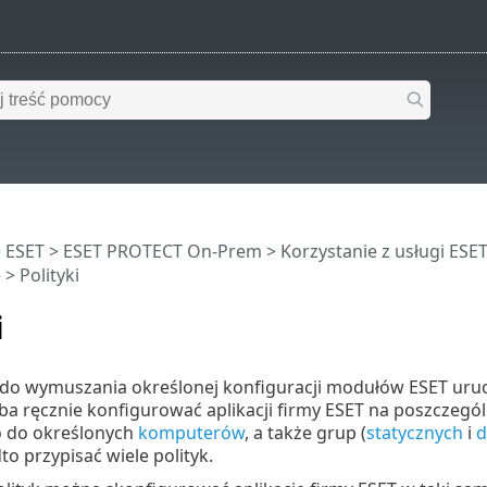
 ESET
>
ESET PROTECT On-Prem
>
Korzystanie z usługi ES
e
> Polityki
i
żą do wymuszania określonej konfiguracji modułów ESET ur
ba ręcznie konfigurować aplikacji firmy ESET na poszczegó
 do określonych
komputerów
, a także grup (
statycznych
i
d
 przypisać wiele polityk.