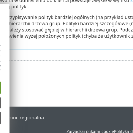
sowana w odniesieniu do klienta powstaje zwykle w wyniku
s
znej polityki.
y przypisywanie polityk bardziej ogólnych (na przykład ust
ej w hierarchii drzewa grup. Polityki bardziej szczegółowe 
ń) należy stosować głębiej w hierarchii drzewa grup. Podcza
d
ustawienia wyżej położonych polityk (chyba że użytkownik 
h
y
.
y
e
o
s
e
e
al
Pomoc regionalna
Zarządzaj plikami cookie
Polityka 