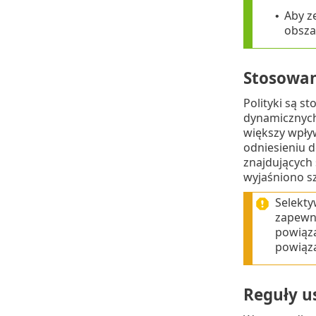
Aby z
•
obsz
Stosowan
Polityki są s
dynamicznych
większy wpływ
odniesieniu d
znajdujących 
wyjaśniono s
Selekty
zapewni
powiąza
powiąza
Reguły u