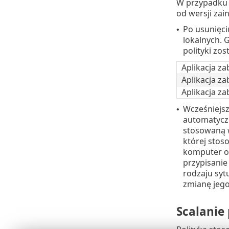
W przypadku s
od wersji zai
Po usunięciu
•
lokalnych. 
polityki zo
Aplikacja z
Aplikacja z
Aplikacja za
Wcześniejsz
•
automatyczn
stosowaną w
której stos
komputer op
przypisanie 
rodzaju syt
zmianę jego
Scalanie 