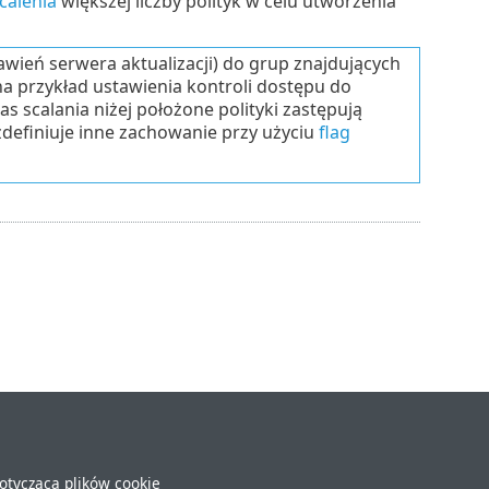
calenia
większej liczby polityk w celu utworzenia
awień serwera aktualizacji) do grup znajdujących
(na przykład ustawienia kontroli dostępu do
s scalania niżej położone polityki zastępują
zdefiniuje inne zachowanie przy użyciu
flag
dotycząca plików cookie