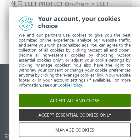
使用 ESET PROTECT On-Prem
>
ESET
PROTECT On-Prem 主功能表
>
工作
>
用戶
Your account, your cookies
端工作
> SysInspector 防護記錄要求 (僅限
choice
Windows)
We and our partners use cookies to give you the best
optimized online experience, analyze our website traffic,
and serve you with personalized ads. You can agree to the
collection of all cookies by clicking "Accept all and close",
decline all non-essential cookies by choosing "Accept
essential cookies only", or adjust your cookie settings by
clicking "Manage cookies". You also have the right to
withdraw your consent or change your cookie preferences
anytime by clicking the "Manage cookies" link in our website
檢視桌面網站
footer or in your account settings (if available). For more
End of Life
information, see our
Cookie Policy
.
ESET 知識庫
ACCEPT ALL AND CLOSE
ESET 論壇
ESET Status Portal
ACCEPT ESSENTIAL COOKIES ONLY
地區設定
MANAGE COOKIES
© 1992 - 2026 ESET, spol. s
管理 Cookie