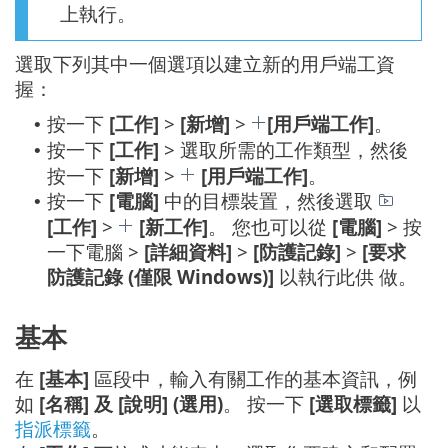
上執行。
選取下列其中一個選項以建立新的用戶端工資
握：
按一下
[工作]
>
[新增]
>
[用戶端工作]
。
•
按一下
[工作]
> 選取所需的工作類型，然後
•
按一下
[新增]
>
[用戶端工作]
。
按一下
[電腦]
中的目標裝置，然後選取
•
[工作]
>
[新工作]
。 您也可以從
[電腦]
> 按
一下電腦 >
[詳細資料]
>
[防護記錄]
>
[要求
防護記錄 (僅限 Windows)]
以執行此供 做。
基本
在
[基本]
區段中，輸入有關工作的基本資訊，例
如
[名稱] 及 [說明] (選用)
。 按一下
[選取標籤]
以
指派標籤
。