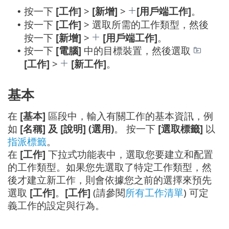
按一下
[工作]
>
[新增]
>
[用戶端工作]
。
•
按一下
[工作]
> 選取所需的工作類型，然後
•
按一下
[新增]
>
[用戶端工作]
。
按一下
[電腦]
中的目標裝置，然後選取
•
[工作]
>
[新工作]
。
基本
在
[基本]
區段中，輸入有關工作的基本資訊，例
如
[名稱] 及 [說明] (選用)
。 按一下
[選取標籤]
以
指派標籤
。
在
[工作]
下拉式功能表中，選取您要建立和配置
的工作類型。如果您先選取了特定工作類型，然
後才建立新工作，則會依據您之前的選擇來預先
選取
[工作]
。
[工作]
(請參閱
所有工作清單
) 可定
義工作的設定與行為。