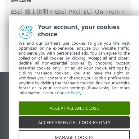
ESET 線上說明
>
ESET PROTECT On-Prem
>
使用 ESET PROTECT On-Prem
>
ESET
Your account, your cookies
PROTECT On-Prem 主功能表
>
工作
>
用戶
choice
端工作
> 隔離管理
We and our partners use cookies to give you the best
optimized online experience, analyze our website traffic,
and serve you with personalized ads. You can agree to the
collection of all cookies by clicking "Accept all and close",
decline all non-essential cookies by choosing "Accept
essential cookies only", or adjust your cookie settings by
clicking "Manage cookies". You also have the right to
withdraw your consent or change your cookie preferences
anytime by clicking the "Manage cookies" link in our website
檢視桌面網站
footer or in your account settings (if available). For more
End of Life
information, see our
Cookie Policy
.
ESET 知識庫
ACCEPT ALL AND CLOSE
ESET 論壇
ESET Status Portal
ACCEPT ESSENTIAL COOKIES ONLY
地區設定
MANAGE COOKIES