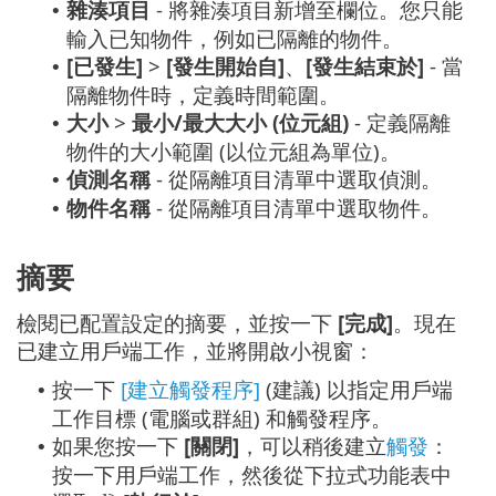
雜湊項目
- 將雜湊項目新增至欄位。您只能
•
輸入已知物件，例如已隔離的物件。
[已發生]
>
[發生開始自]
、
[發生結束於]
- 當
•
隔離物件時，定義時間範圍。
大小
>
最小/最大大小 (位元組)
- 定義隔離
•
物件的大小範圍 (以位元組為單位)。
偵測名稱
- 從隔離項目清單中選取偵測。
•
物件名稱
- 從隔離項目清單中選取物件。
•
摘要
檢閱已配置設定的摘要，並按一下
[完成]
。現在
已建立用戶端工作，並將開啟小視窗：
按一下
[建立觸發程序]
(建議) 以指定用戶端
•
工作目標 (電腦或群組) 和觸發程序。
如果您按一下
[關閉]
，可以稍後建立
觸發
：
•
按一下用戶端工作，然後從下拉式功能表中