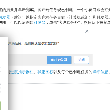
置的摘要并单击
完成
。客户端任务现已创建，一个小窗口即会打
触发器
（建议）以指定客户端任务目标（计算机或组）和触发器
关闭
，可以以后创建
触发器
：单击“客户端任务”，然后从下拉菜
d
h
y
以看到
进度指示器栏
、
状态图标
以及每个已创建任务的
详细信息
y
e
o
s
e
e