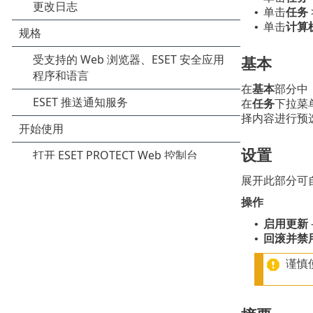
单击
任务
•
单击
计算
•
基本
在
基本
部分中
在
任务
下拉菜
择内容进行预
设置
展开此部分可
操作
启用更新
•
回滚并禁
•
谨慎