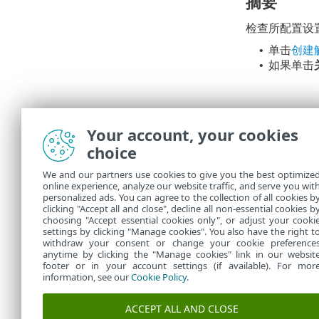
摘要
检查所配置设
单击
创建
•
如果单击
•
Your account, your cookies
choice
We and our partners use cookies to give you the best optimize
online experience, analyze our website traffic, and serve you wit
personalized ads. You can agree to the collection of all cookies b
在
任务
中，可
clicking "Accept all and close", decline all non-essential cookies b
choosing "Accept essential cookies only", or adjust your cooki
settings by clicking "Manage cookies". You also have the right t
withdraw your consent or change your cookie preference
anytime by clicking the "Manage cookies" link in our websit
footer or in your account settings (if available). For mor
information, see our
Cookie Policy
.
ACCEPT ALL AND CLOSE