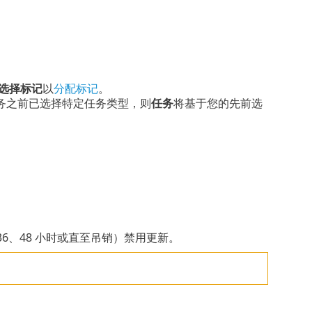
选择标记
以
分配标记
。
务之前已选择特定任务类型，则
任务
将基于您的先前选
36、48 小时或直至吊销）禁用更新。