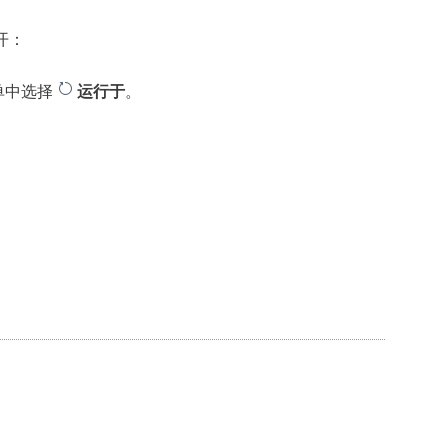
开：
。
单中选择
运行于
。
。