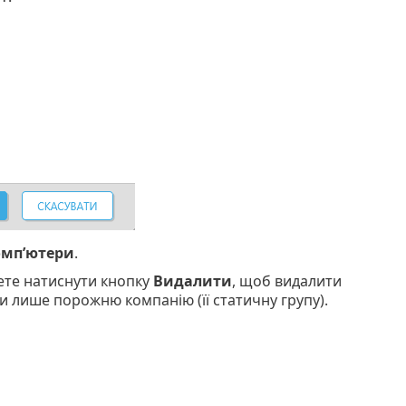
мп’ютери
.
ете натиснути кнопку
Видалити
, щоб видалити
 лише порожню компанію (її статичну групу).