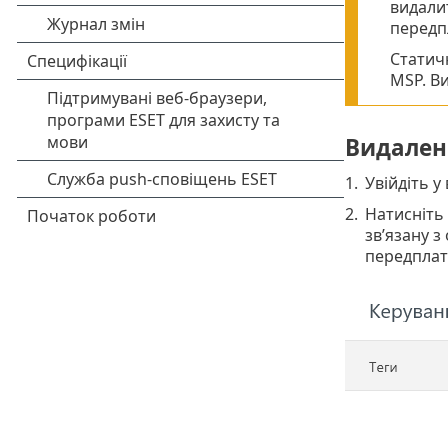
видали
передп
Статич
MSP. Ви
Видаленн
1.
Увійдіть у
2.
Натисніть
зв’язану з
передплат