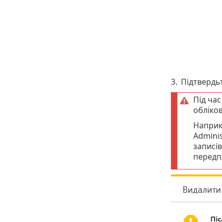
3.
Підтвердьт
Під час
обліко
Наприк
Admini
записі
передп