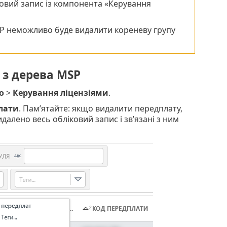
ковий запис із компонента «Керування
SP неможливо буде видалити кореневу групу
 з дерева MSP
о
>
Керування ліцензіями
.
лати
. Пам’ятайте: якщо видалити передплату,
далено весь обліковий запис і зв’язані з ним