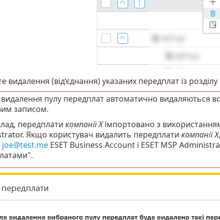
е видалення (від’єднання) указаних передплат із розділ
 видалення пулу передплат автоматично видаляються всі 
вим записом.
лад, передплати
компанії Х
імпортовано з використанням
strator. Якщо користувач видалить передплати
компанії X
в
joe@test.me
ESET Business Account і ESET MSP Administra
латами".