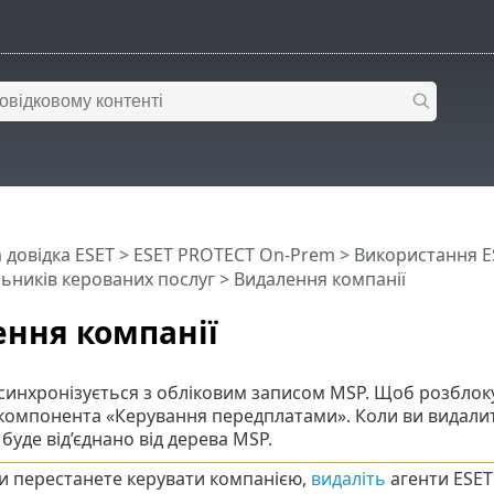
 довідка ESET
>
ESET PROTECT On-Prem
>
Використання E
ьників керованих послуг
> Видалення компанії
ння компанії
инхронізується з обліковим записом MSP. Щоб розблоку
компонента «Керування передплатами». Коли ви видалите 
буде від’єднано від дерева MSP.
и перестанете керувати компанією,
видаліть
агенти ESET