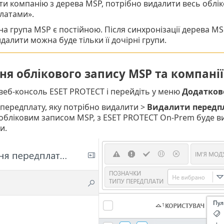
ти компанію з дерева MSP, потрібно видалити весь облі
латами».
на група MSP є постійною. Після синхронізації дерева M
далити можна буде тільки її дочірні групи.
я облікового запису MSP та компанії
 веб-консоль ESET PROTECT і перейдіть у меню
Додатков
 передплату, яку потрібно видалити >
Видалити передп
 обліковим записом MSP, з ESET PROTECT On-Prem буде ви
и.