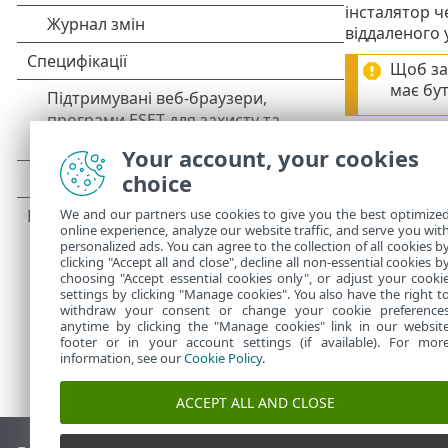
інсталятор ч
віддаленого 
Щоб за
має бут
Віддален
Your account, your cookies
choice
Універсальн
Tool. Деталь
We and our partners use cookies to give you the best optimize
online experience, analyze our website traffic, and serve you wit
personalized ads. You can agree to the collection of all cookies b
clicking "Accept all and close", decline all non-essential cookies b
choosing "Accept essential cookies only", or adjust your cooki
settings by clicking "Manage cookies". You also have the right t
withdraw your consent or change your cookie preference
anytime by clicking the "Manage cookies" link in our websit
footer or in your account settings (if available). For mor
information, see our
Cookie Policy
.
ACCEPT ALL AND CLOSE