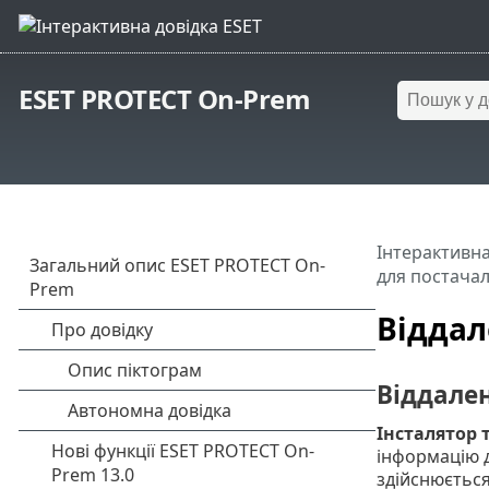
ESET PROTECT On-Prem
Інтерактивна
для постачал
Віддал
Віддален
Інсталятор 
інформацію д
здійснюється