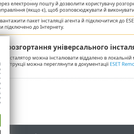
ерез електронну пошту й дозволити користувачу розгор
управління (якщо є), щоб розповсюджувати й виконувати
вантажити пакет інсталяції агента й підключитися до ES
и підключено до Інтернету.
е розгортання універсального інстал
ий
інсталятор можна інсталювати віддалено в локальній
ні інструкції можна переглянути в документації
ESET Remo
d
h
y
y
e
o
s
e
e