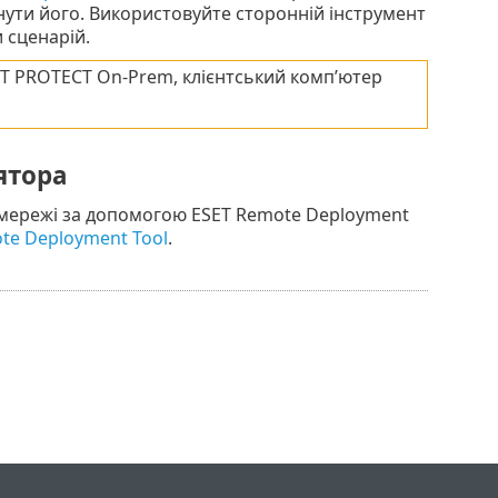
нути його. Використовуйте сторонній інструмент
 сценарій.
ET PROTECT On-Prem, клієнтський комп’ютер
ятора
 мережі за допомогою ESET Remote Deployment
te Deployment Tool
.