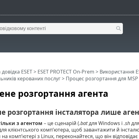
 довідка ESET
>
ESET PROTECT On-Prem
>
Використання E
ьників керованих послуг
>
Процес розгортання для MSP
ене розгортання агента
е розгортання інсталятора лише аге
тільки з агентом
– це сценарій (
.bat
для Windows і
.sh
для
ля клієнтського комп’ютера, щоб завантажити й інстал
 на комп’ютері з Linux, переконайтеся, що він відповідає