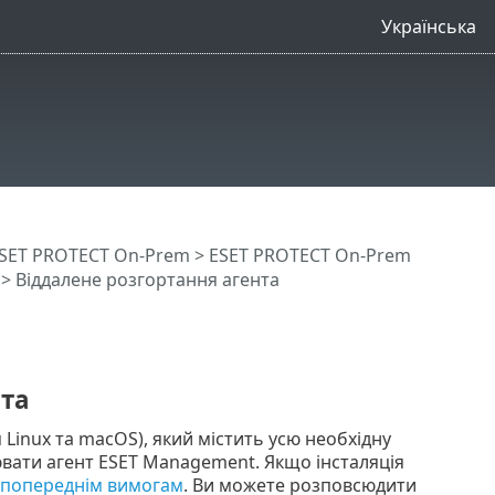
Українська
SET PROTECT On-Prem
>
ESET PROTECT On-Prem
> Віддалене розгортання агента
нта
 Linux та macOS), який містить усю необхідну
ювати агент ESET Management. Якщо інсталяція
попереднім вимогам
. Ви можете розповсюдити