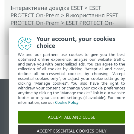
Інтерактивна довідка ESET
>
ESET
PROTECT On-Prem
>
Використання ESET
PROTECT On-Prem
>
ESET PROTECT On-
Prem Головне меню
> Докладніше >
Експорт журналів у syslog
> Сервер
Your account, your cookies
syslog
choice
We and our partners use cookies to give you the best
optimized online experience, analyze our website traffic,
and serve you with personalized ads. You can agree to the
collection of all cookies by clicking "Accept all and close",
decline all non-essential cookies by choosing "Accept
essential cookies only", or adjust your cookie settings by
clicking "Manage cookies". You also have the right to
withdraw your consent or change your cookie preferences
Переглянути повну версію
anytime by clicking the "Manage cookies" link in our website
footer or in your account settings (if available). For more
End of Life
information, see our
Cookie Policy
.
База знань ESET
Форум ESET
ACCEPT ALL AND CLOSE
ESET Status Portal
Регіональна підтримка
ACCEPT ESSENTIAL COOKIES ONLY