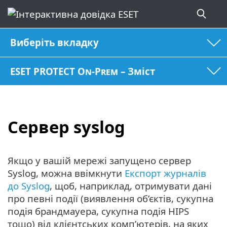
Виберіть вкладку
ESET PROTECT On-Prem – Зміст
Сервер syslog
Якщо у вашій мережі запущено сервер
Syslog, можна ввімкнути
Експорт журналів
до Syslog
, щоб, наприклад, отримувати дані
про певні події (виявлення об’єктів, сукупна
подія брандмауера, сукупна подія HIPS
тощо) від клієнтських комп’ютерів, на яких