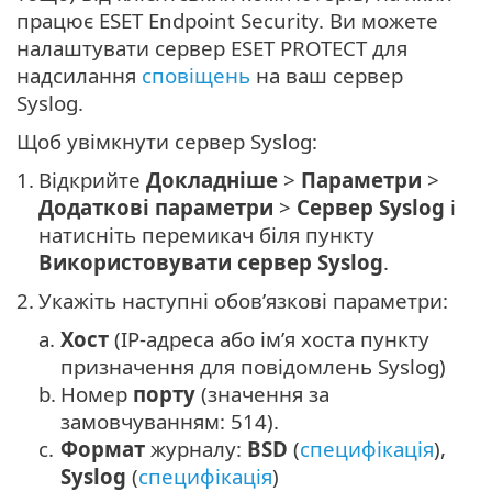
працює ESET Endpoint Security. Ви можете
налаштувати сервер ESET PROTECT для
надсилання
сповіщень
на ваш сервер
Syslog.
Щоб увімкнути сервер Syslog:
1.
Відкрийте
Докладніше
>
Параметри
>
Додаткові параметри
>
Сервер Syslog
і
натисніть перемикач біля пункту
Використовувати сервер Syslog
.
2.
Укажіть наступні обов’язкові параметри:
a.
Хост
(IP-адреса або ім’я хоста пункту
призначення для повідомлень Syslog)
b.
Номер
порту
(значення за
замовчуванням: 514).
c.
Формат
журналу:
BSD
(
специфікація
),
Syslog
(
специфікація
)