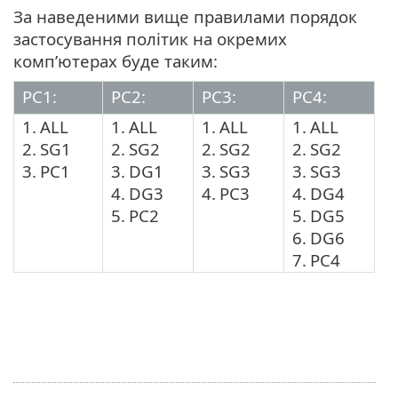
За наведеними вище правилами порядок
застосування політик на окремих
комп’ютерах буде таким:
PC1:
PC2:
PC3:
PC4:
1.
ALL
1.
ALL
1.
ALL
1.
ALL
2.
SG1
2.
SG2
2.
SG2
2.
SG2
3.
PC1
3.
DG1
3.
SG3
3.
SG3
4.
DG3
4.
PC3
4.
DG4
5.
PC2
5.
DG5
6.
DG6
7.
PC4