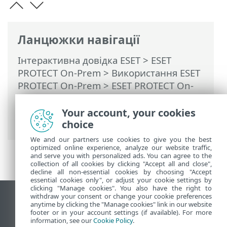
Ланцюжки навігації
Інтерактивна довідка ESET
>
ESET
PROTECT On-Prem
>
Використання ESET
PROTECT On-Prem
>
ESET PROTECT On-
Prem Головне меню
>
Політики
>
Як
політики застосовуються до клієнтів
>
Your account, your cookies
Групи замовлень
choice
We and our partners use cookies to give you the best
optimized online experience, analyze our website traffic,
and serve you with personalized ads. You can agree to the
collection of all cookies by clicking "Accept all and close",
decline all non-essential cookies by choosing "Accept
essential cookies only", or adjust your cookie settings by
clicking "Manage cookies". You also have the right to
withdraw your consent or change your cookie preferences
Переглянути повну версію
anytime by clicking the "Manage cookies" link in our website
footer or in your account settings (if available). For more
End of Life
information, see our
Cookie Policy
.