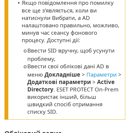
Якщо повідомлення про помилку
•
все ще з’являється, коли ви
натиснули Вибрати, а AD
налаштовано правильно, можливо,
минув час сеансу фонового
процесу. Доступні дії:
Ввести SID вручну, щоб усунути
o
проблему,
Ввести свої облікові дані AD в
o
меню
Докладніше
>
Параметри
>
Додаткові параметри
>
Active
Directory
. ESET PROTECT On-Prem
використає інший, більш
швидкий спосіб отримання
списку SID.