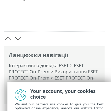
Ланцюжки навігації
Інтерактивна довідка ESET
>
ESET
PROTECT On-Prem
>
Використання ESET
PROTECT On-Prem
>
ESET PROTECT On-
Prem Головне меню
> Докладніше >
Права доступу
>
Користувачі
> Додати
Your account, your cookies
зіставлену групу безпеки домену
choice
We and our partners use cookies to give you the best
optimized online experience, analyze our website traffic,