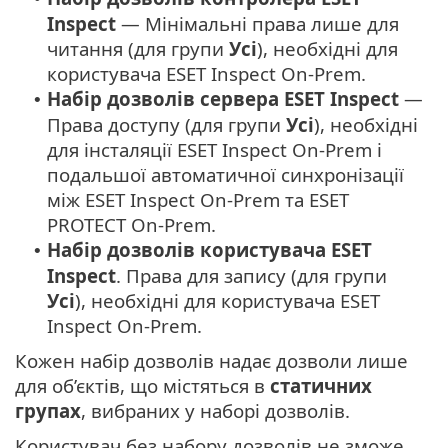
Inspect
— Мінімальні права лише для
читання (для групи
Усі
), необхідні для
користувача ESET Inspect On-Prem.
Набір дозволів сервера ESET Inspect
—
•
Права доступу (для групи
Усі
), необхідні
для інсталяції ESET Inspect On-Prem і
подальшої автоматичної синхронізації
між ESET Inspect On-Prem та ESET
PROTECT On-Prem.
Набір дозволів користувача ESET
•
Inspect
. Права для запису (для групи
Усі
), необхідні для користувача ESET
Inspect On-Prem.
Кожен набір дозволів надає дозволи лише
для об’єктів, що містяться в
статичних
групах
, вибраних у наборі дозволів.
Користувач без набору дозволів не зможе