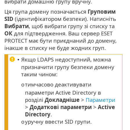
вибрати домашню групу вручну.
Ця група домену позначається
Груповим
SID
(ідентифікатором безпеки). Натисніть
Вибрати
, щоб вибрати групу зі списку та
ОК
для підтвердження. Ваш сервер ESET
PROTECT має бути приєднаний до домену,
інакше в списку не буде жодних груп.
Якщо LDAPS недоступний, можна
•
призначити групу безпеки домену
таким чином:
тимчасово деактивувати
o
параметри Active Directory в
розділі
Докладніше
>
Параметри
>
Додаткові параметри
>
Active
Directory
.
уручну ввести SID групи.
o