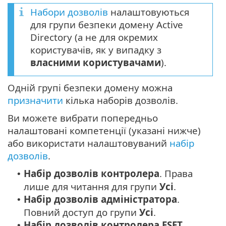
Набори дозволів
налаштовуються
для групи безпеки домену Active
Directory (а не для окремих
користувачів, як у випадку з
власними користувачами
).
Одній групі безпеки домену можна
призначити
кілька наборів дозволів.
Ви можете вибрати попередньо
налаштовані компетенції (указані нижче)
або використати налаштовуваний
набір
дозволів
.
Набір дозволів контролера
. Права
•
лише для читання для групи
Усі
.
Набір дозволів адміністратора
.
•
Повний доступ до групи
Усі
.
Набір дозволів контролера ESET
•