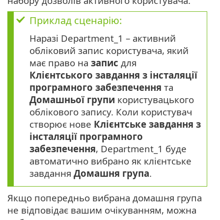
набору дозволів активного користувача.
Приклад сценарію:
Наразі Department_1 – активний
обліковий запис користувача, який
має право на
запис
для
Клієнтського завдання з інсталяції
програмного забезпечення
та
Домашньої групи
користувацького
облікового запису. Коли користувач
створює нове
Клієнтське завдання з
інсталяції програмного
забезпечення
, Department_1 буде
автоматично вибрано як клієнтське
завдання
Домашня група
.
Якщо попередньо вибрана домашня група
не відповідає вашим очікуванням, можна