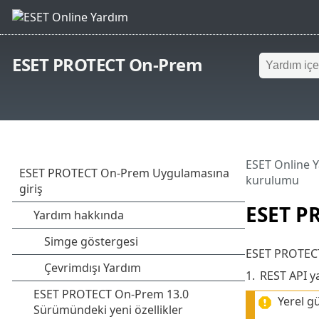
ESET PROTECT On-Prem
ESET Online 
kurulumu
ESET P
ESET PROTECT 
1.
REST API ya
Yerel g