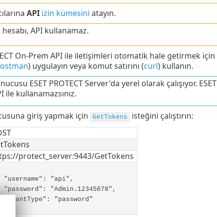
cılarına
API
izin kümesini
atayın.
i hesabı, API kullanamaz.
CT On-Prem API ile iletişimleri otomatik hale getirmek için
ostman
) uygulayın veya komut satırını (
curl
) kullanın.
nucusu ESET PROTECT Server'da yerel olarak çalışıyor. E
I ile kullanamazsınız.
usuna giriş yapmak için
isteğini çalıştırın:
GetTokens
OST
tTokens
tps://protect_server:9443/GetTokens
"username": "api",
"password": "Admin.12345678",
"grantType": "password"