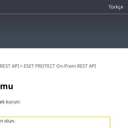
Türkçe
REST API
> ESET PROTECT On-Prem REST API
umu
ek kurun:
in olun.