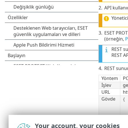
2.
API kullanı
Yönetic
3.
ESET PROTE
(örneğin,
P
REST su
REST AP
4.
REST sunuc
Yöntem
P
İşlev
ge
URL
ht
Gövde
{
Your account, your cookies
}