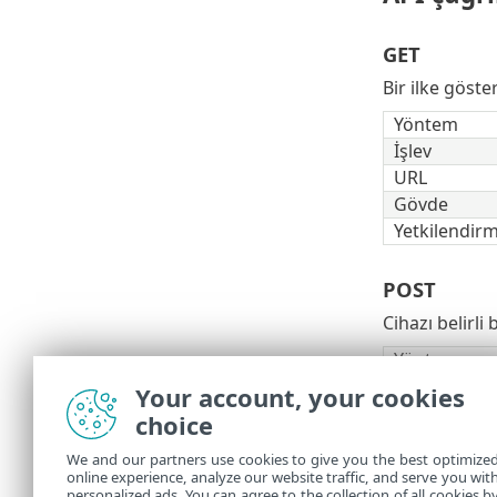
GET
Bir ilke göst
Yöntem
İşlev
URL
Gövde
Yetkilendir
POST
Cihazı belirli 
Yöntem
İşlev
Your account, your cookies
URL
choice
Gövde
We and our partners use cookies to give you the best optimize
online experience, analyze our website traffic, and serve you wit
personalized ads. You can agree to the collection of all cookies b