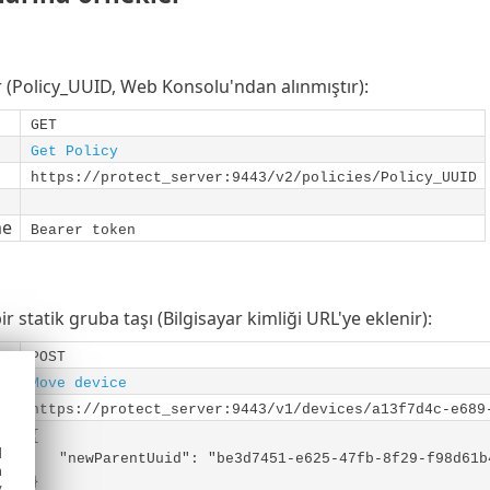
er (Policy_UUID, Web Konsolu'ndan alınmıştır):
GET
Get Policy
https://protect_server:9443/v2/policies/Policy_UUID
me
Bearer token
bir statik gruba taşı (Bilgisayar kimliği URL'ye eklenir):
POST
Move device
https://protect_server:9443/v1/devices/a13f7d4c-e689
{
d
"newParentUuid": "be3d7451-e625-47fb-8f29-f98d61b
h
}
y