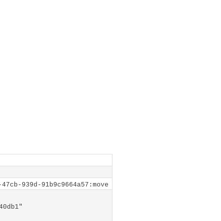
-47cb-939d-91b9c9664a57:move
40db1"