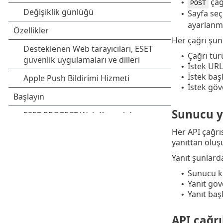
çağr
•
POST
Sayfa seç
•
ayarlanmı
Her çağrı şun
Çağrı tür
•
İstek URL
•
İstek baş
•
İstek göv
•
Sunucu y
Her API çağrı
yanıttan oluşu
Yanıt şunlard
Sunucu 
•
Yanıt göv
•
Yanıt başl
•
API çağrı