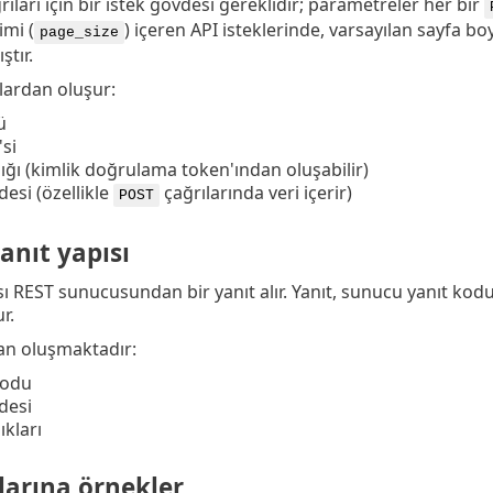
ıları için bir istek gövdesi gereklidir; parametreler her bir
imi (
) içeren API isteklerinde, varsayılan sayfa
page_size
ştır.
lardan oluşur:
ü
'si
lığı (kimlik doğrulama token'ından oluşabilir)
desi (özellikle
çağrılarında veri içerir)
POST
anıt yapısı
sı REST sunucusundan bir yanıt alır. Yanıt, sunucu yanıt kod
r.
an oluşmaktadır:
kodu
desi
ıkları
larına örnekler