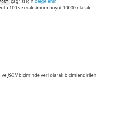
çağrısı için
belgelenir
.
POST
 boyutu 100 ve maksimum boyut 10000 olarak
u ve
JSON
biçiminde veri olarak biçimlendirilen