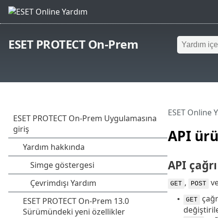
ESET PROTECT On-Prem
ESET Online 
API ürü
API çağrı
,
v
GET
POST
çağrı
•
GET
değiştiri