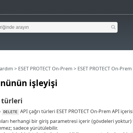
Yardım
>
ESET PROTECT On-Prem
>
ESET PROTECT On-Prem 
nünün işleyişi
 türleri
e
API çağrı türleri ESET PROTECT On-Prem API içeris
DELETE
ları herhangi bir giriş parametresi içerir (gövdeleri yoktur)
lemez; sadece yürütülebilir.