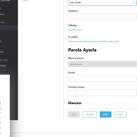
d
h
y
y
e
o
s