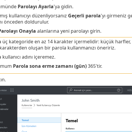
ümünde
Parolayı Ayarla
'ya gidin.
ış kullanıcıyı düzenliyorsanız
Geçerli parola
'yı girmeniz g
nı önceden doldurulur.
Parolayı Onayla
alanlarına yeni parolayı girin.
 üç kategoride en az 14 karakter içermelidir: küçük harfler,
karakterden oluşan bir parola kullanmanızı öneririz.
 kullanıcı adını içeremez.
imum
Parola sona erme zamanı (gün)
365'tir.
tın.