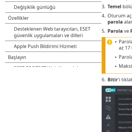
3.
Temel
böl
4.
Oturum açm
parola
ala
5.
Parola
ve
Parola
•
az 17 
Parola
•
Maks
•
6.
Bitir
'i tıkla