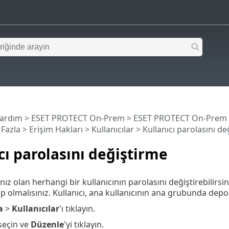
Yardım
>
ESET PROTECT On-Prem
>
ESET PROTECT On-Prem
Fazla >
Erişim Hakları
>
Kullanıcılar
> Kullanıcı parolasını de
cı parolasını değiştirme
nız olan herhangi bir kullanıcının parolasını değiştirebilirsi
ip olmalısınız. Kullanıcı, ana kullanıcının ana grubunda depol
a
>
Kullanıcılar
'ı tıklayın.
 seçin ve
Düzenle
'yi tıklayın.