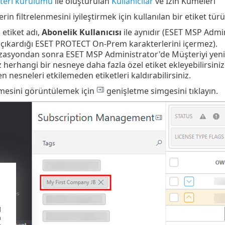
eri kurulumu
ile oluşturulan
Kullanıcılar
ve İzin Kümeleri
erin filtrelenmesini iyileştirmek için kullanılan bir etiket türü
etiket adı,
Abonelik Kullanıcısı
ile aynıdır (ESET MSP Admin
 çıkardığı ESET PROTECT On-Prem karakterlerini içermez).
asyondan sonra ESET MSP Administrator'de Müşteriyi yenid
z herhangi bir nesneye daha fazla özel etiket ekleyebilirsiniz
en nesneleri etkilemeden etiketleri kaldırabilirsiniz.
esini görüntülemek için
genişletme simgesini tıklayın.
d
h