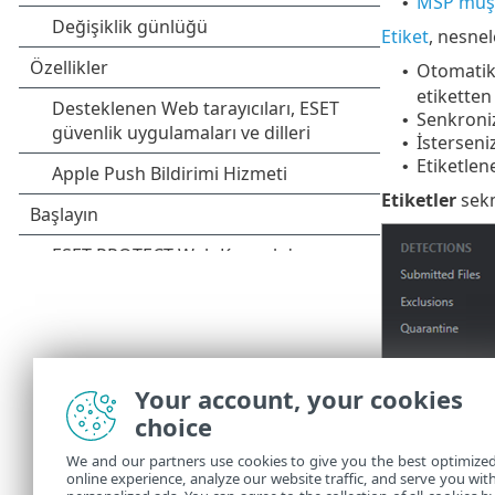
MSP müşt
•
Etiket
, nesnel
Otomatik 
•
etiketten
Senkroniz
•
İsterseni
•
Etiketlen
•
Etiketler
sekm
Your account, your cookies
choice
We and our partners use cookies to give you the best optimize
online experience, analyze our website traffic, and serve you wit