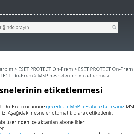
Yardım
>
ESET PROTECT On-Prem
>
ESET PROTECT On-Prem
OTECT On-Prem
> MSP nesnelerinin etiketlenmesi
snelerinin etiketlenmesi
T On-Prem ürününe
geçerli bir MSP hesabı aktarırsanız
MSP 
iniz. Aşağıdaki nesneler otomatik olarak etiketlenir:
ı üzerinden içe aktarılan abonelikler
er