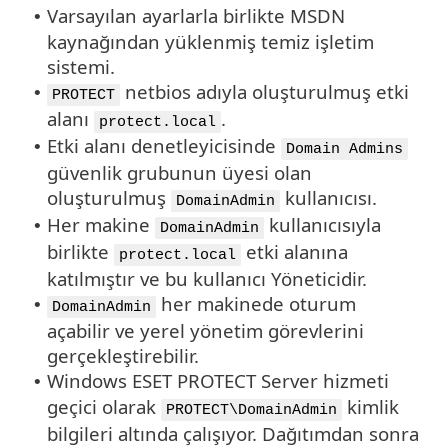
Varsayılan ayarlarla birlikte MSDN
•
kaynağından yüklenmiş temiz işletim
sistemi.
netbios adıyla oluşturulmuş etki
•
PROTECT
alanı
.
protect.local
Etki alanı denetleyicisinde
•
Domain Admins
güvenlik grubunun üyesi olan
oluşturulmuş
kullanıcısı.
DomainAdmin
Her makine
kullanıcısıyla
•
DomainAdmin
birlikte
etki alanına
protect.local
katılmıştır ve bu kullanıcı Yöneticidir.
her makinede oturum
•
DomainAdmin
açabilir ve yerel yönetim görevlerini
gerçekleştirebilir.
Windows ESET PROTECT Server hizmeti
•
geçici olarak
kimlik
PROTECT\DomainAdmin
bilgileri altında çalışıyor. Dağıtımdan sonra