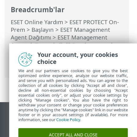
Breadcrumb'lar
ESET Online Yardım
>
ESET PROTECT On-
Prem
>
Başlayın
>
ESET Management
Agent Dağıtımı
>
ESET Management
Agent dağıtımıyla ilgili örnek senaryolar
>
Etki alanına katılmış hedeflere ESET
Your account, your cookies
Management Agent dağıtımı için örnek
choice
senaryolar
We and our partners use cookies to give you the best
optimized online experience, analyze our website traffic,
and serve you with personalized ads. You can agree to the
collection of all cookies by clicking "Accept all and close",
decline all non-essential cookies by choosing "Accept
essential cookies only", or adjust your cookie settings by
clicking "Manage cookies". You also have the right to
withdraw your consent or change your cookie preferences
anytime by clicking the "Manage cookies" link in our website
Masaüstü sitesini görüntüle
footer or in your account settings (if available). For more
information, see our
Cookie Policy
.
End of Life
ESET Bilgi Bankası
ACCEPT ALL AND CLOSE