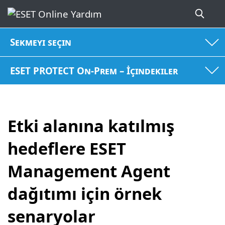
Sekmeyi seçin
ESET PROTECT On-Prem – İçindekiler
Etki alanına katılmış
hedeflere ESET
Management Agent
dağıtımı için örnek
senaryolar