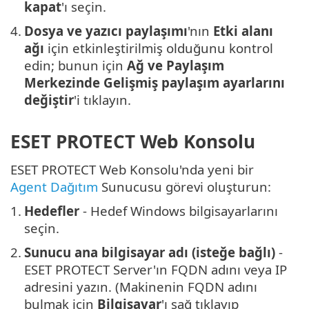
kapat
'ı seçin.
4.
Dosya ve yazıcı paylaşımı
'nın
Etki alanı
ağı
için etkinleştirilmiş olduğunu kontrol
edin; bunun için
Ağ ve Paylaşım
Merkezinde
Gelişmiş paylaşım ayarlarını
değiştir
'i tıklayın.
ESET PROTECT Web Konsolu
ESET PROTECT Web Konsolu'nda yeni bir
Agent Dağıtım
Sunucusu görevi oluşturun:
1.
Hedefler
- Hedef Windows bilgisayarlarını
seçin.
2.
Sunucu ana bilgisayar adı (isteğe bağlı)
-
ESET PROTECT Server'ın FQDN adını veya IP
adresini yazın. (Makinenin FQDN adını
bulmak için
Bilgisayar
'ı sağ tıklayıp